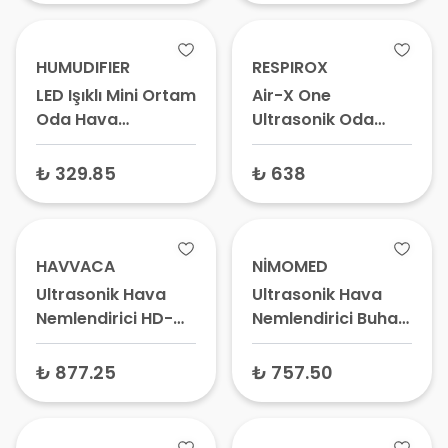
HUMUDIFIER
RESPIROX
LED Işıklı Mini Ortam
Air-X One
Oda Hava
Ultrasonik Oda
Nemlendirici ve
Hava Nemlendirici
Taşınabilir Buhar
2.5 Lt
₺ 329.85
₺ 638
Makinesi K13 300
ml
HAVVACA
NİMOMED
Ultrasonik Hava
Ultrasonik Hava
Nemlendirici HD-
Nemlendirici Buhar
1349 2.6 Lt
Makinesi HNK-
HUM-01
₺ 877.25
₺ 757.50