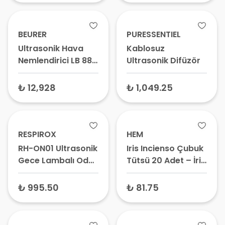
BEURER
PURESSENTIEL
Ultrasonik Hava
Kablosuz
Nemlendirici LB 88
Ultrasonik Difüzör
Siyah
₺ 12,928
₺ 1,049.25
RESPIROX
HEM
RH-ON01 Ultrasonik
Iris Incienso Çubuk
Gece Lambalı Oda
Tütsü 20 Adet – İris
Nemlendirici 4 Lt –
Süsen Çiçeği
Soğuk Buhar
Kokulu, Aromatik
₺ 995.50
₺ 81.75
Makinesi, Hava
Ortam Kokusu
Nemlendirme
Cihazı