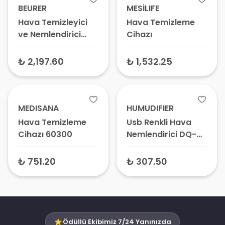
BEURER
MESİLIFE
Hava Temizleyici
Hava Temizleme
ve Nemlendirici
Cihazı
Cihaz LR 300
₺ 2,197.60
₺ 1,532.25
MEDISANA
HUMUDIFIER
Hava Temizleme
Usb Renkli Hava
Cihazı 60300
Nemlendirici DQ-
107 Koyu Gri
₺ 751.20
₺ 307.50
Ödüllü Ekibimiz 7/24 Yanınızda