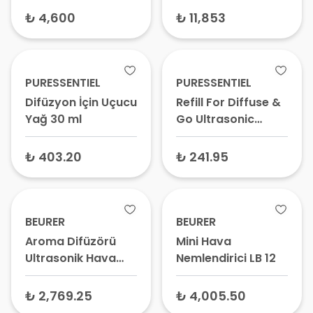
₺ 4,600
₺ 11,853
PURESSENTIEL
PURESSENTIEL
Difüzyon İçin Uçucu
Refill For Diffuse &
Yağ 30 ml
Go Ultrasonic
Wireless Diffuser
Kablosuz
₺ 403.20
₺ 241.95
Ultrasonik Difüzor
Yedek Seti (3
Çubuk + 1 Esans
Şişesi)
BEURER
BEURER
Aroma Difüzörü
Mini Hava
Ultrasonik Hava
Nemlendirici LB 12
Nemlendirici LA 30
₺ 2,769.25
₺ 4,005.50