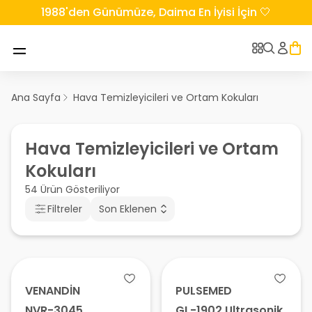
1988'den Günümüze, Daima En İyisi İçin 🤍
Ana Sayfa
Hava Temizleyicileri ve Ortam Kokuları
Hava Temizleyicileri ve Ortam
Kokuları
54 Ürün Gösteriliyor
Filtreler
Son Eklenen
VENANDİN
PULSEMED
NVR-3045
GL-1902 Ultrasonik