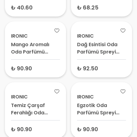
₺ 40.60
₺ 68.25
IRONIC
IRONIC
Mango Aromalı
Dağ Esintisi Oda
Oda Parfümü
Parfümü Spreyi
Spreyi 400 ml
400 ml
₺ 90.90
₺ 92.50
IRONIC
IRONIC
Temiz Çarşaf
Egzotik Oda
Ferahlığı Oda
Parfümü Spreyi
Parfüm Spreyi 400
400 ml
ml
₺ 90.90
₺ 90.90