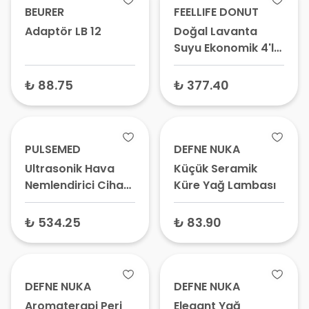
BEURER
FEELLIFE DONUT
Adaptör LB 12
Doğal Lavanta
Suyu Ekonomik 4'lü
Paket
₺ 88.75
₺ 377.40
PULSEMED
DEFNE NUKA
Ultrasonik Hava
Küçük Seramik
Nemlendirici Cihaz
Küre Yağ Lambası
GL-2205
₺ 534.25
₺ 83.90
DEFNE NUKA
DEFNE NUKA
Aromaterapi Peri
Elegant Yağ