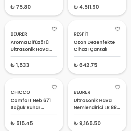
330
₺ 75.80
₺ 4,511.90
BEURER
RESFİT
Aroma Difüzörü
Ozon Dezenfekte
Ultrasonik Hava
Cihazı Çantalı
Nemlendirici LA 20
₺ 1,533
₺ 642.75
CHICCO
BEURER
Comfort Neb 671
Ultrasonik Hava
Soğuk Buhar
Nemlendirici LB 88
Makinası
Beyaz
₺ 515.45
₺ 9,165.50