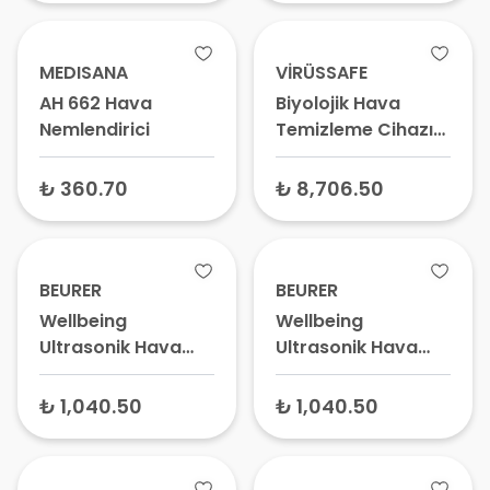
MEDISANA
VİRÜSSAFE
AH 662 Hava
Biyolojik Hava
Nemlendirici
Temizleme Cihazı
V2000 MNTJ NE-M-
26141
₺ 360.70
₺ 8,706.50
BEURER
BEURER
Wellbeing
Wellbeing
Ultrasonik Hava
Ultrasonik Hava
Nemlendirici
Nemlendirici
Humidifier Toffee
Humidifier White LB
₺ 1,040.50
₺ 1,040.50
LB 37
37