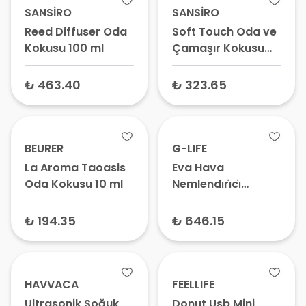
SANSİRO
SANSİRO
Reed Diffuser Oda
Soft Touch Oda ve
Kokusu 100 ml
Çamaşır Kokusu
500 ml
₺ 463.40
₺ 323.65
BEURER
G-LIFE
La Aroma Taoasis
Eva Hava
Oda Kokusu 10 ml
Nemlendi̇ri̇ci̇
Deği̇şen Işıklı
Adaptörlü 1.1 lt
₺ 194.35
₺ 646.15
HAVVACA
FEELLIFE
Ultrasonik Soğuk
Donut Usb Mini