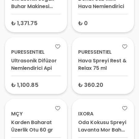
Buhar Makinesi
Hava Nemlendirici
Kumandalı Dijital
Hava Nemlendirici
₺ 1,371.75
₺ 0
LFN-ON004 2.8 lt
PURESSENTIEL
PURESSENTIEL
Ultrasonik Difüzor
Hava Spreyi Rest &
Nemlendirici Api
Relax 75 ml
₺ 1,100.85
₺ 360.20
MÇY
IXORA
Karden Baharat
Oda Kokusu Spreyi
Üzerlik Otu 60 gr
Lavanta Mor Bahar
500 ml