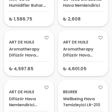
Humidifier Buhar
Hava Nemlendirici
Makinesi 2 Lt
₺ 1,586.75
₺ 2,608
ART DE HUILE
ART DE HUILE
Aromatherapy
Aromatherapy
Difüzör Hava
Difüzör Hava
Nemlendirici Beyaz
Nemlendirici Koyu
Ahşap
₺ 4,597.85
₺ 4,601.05
ART DE HUILE
BEURER
Difüzör Hava
Wellbeing Hava
Nemlendirici
Temizleyici LR-210
Mürdüm