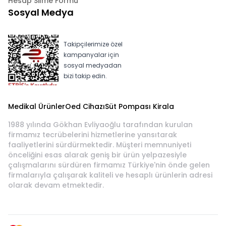
Hesap Silme Formu
Sosyal Medya
Takipçilerimize özel
kampanyalar için
sosyal medyadan
bizi takip edin.
Medikal Ürünler
Oed Cihazı
Süt Pompası Kirala
1988 yılında Gökhan Evliyaoğlu tarafından kurulan
firmamız tecrübelerini hizmetlerine yansıtarak
faaliyetlerini sürdürmektedir. Müşteri memnuniyeti
önceliğini esas alarak geniş bir ürün yelpazesiyle
çalışmalarını sürdüren firmamız Türkiye'nin önde gelen
firmalarıyla çalışarak kaliteli ve hesaplı ürünlerin adresi
olarak devam etmektedir.