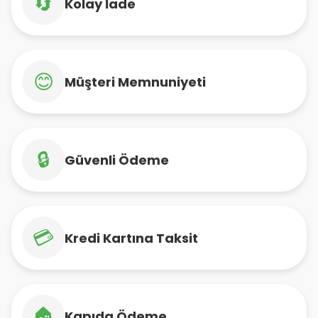
🔄
Kolay İade
😊
Müşteri Memnuniyeti
🔒
Güvenli Ödeme
💳
Kredi Kartına Taksit
🏠
Kapıda Ödeme