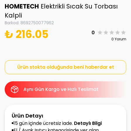
HOMETECH
Elektrikli Sıcak Su Torbası
Kalpli
Barkod
:
8692750077962
₺ 216.05
0
0 Yorum
Ürün stokta olduğunda beni haberdar et
Aynı Gün Kargo ve Hızlı Teslimat
Ürün Detayı
15 gün içinde ücretsiz iade.
Detaylı Bilgi
El / Ayak Isıtıcı kategorisinde yer alan