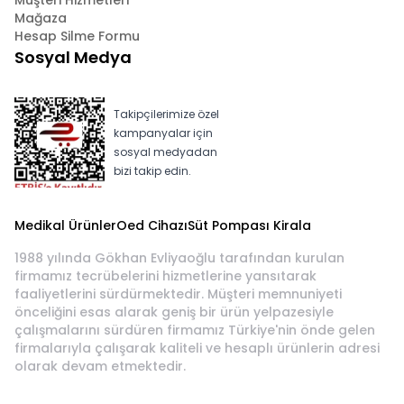
Müşteri Hizmetleri
Mağaza
Hesap Silme Formu
Sosyal Medya
Takipçilerimize özel
kampanyalar için
sosyal medyadan
bizi takip edin.
Medikal Ürünler
Oed Cihazı
Süt Pompası Kirala
1988 yılında Gökhan Evliyaoğlu tarafından kurulan
firmamız tecrübelerini hizmetlerine yansıtarak
faaliyetlerini sürdürmektedir. Müşteri memnuniyeti
önceliğini esas alarak geniş bir ürün yelpazesiyle
çalışmalarını sürdüren firmamız Türkiye'nin önde gelen
firmalarıyla çalışarak kaliteli ve hesaplı ürünlerin adresi
olarak devam etmektedir.