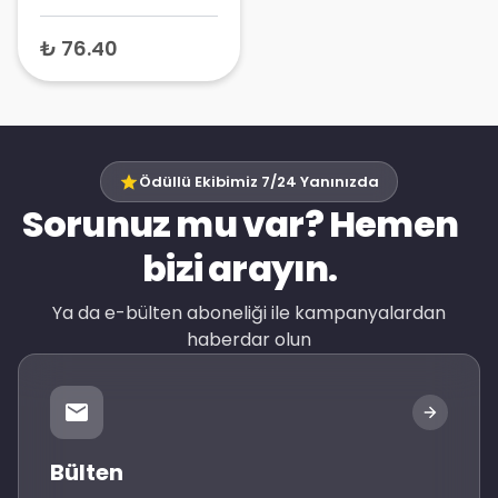
İçeren Takviye Edici
Gıda 820 mg x 20
₺ 76.40
Kapsül
Ödüllü Ekibimiz 7/24 Yanınızda
Sorunuz mu var? Hemen
bizi arayın.
Ya da e-bülten aboneliği ile kampanyalardan
haberdar olun
Bülten