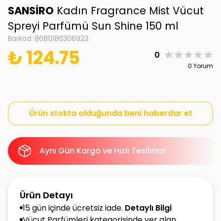
SANSİRO
Kadın Fragrance Mist Vücut
Spreyi Parfümü Sun Shine 150 ml
Barkod
:
8680186306923
₺ 124.75
0
0 Yorum
Ürün stokta olduğunda beni haberdar et
Aynı Gün Kargo ve Hızlı Teslimat
Ürün Detayı
15 gün içinde ücretsiz iade.
Detaylı Bilgi
Vücut Parfümleri kategorisinde yer alan