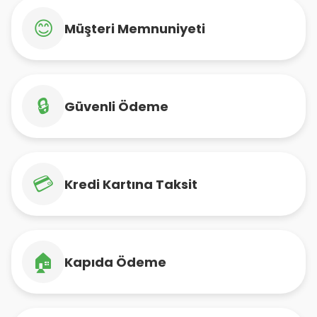
😊
Müşteri Memnuniyeti
🔒
Güvenli Ödeme
💳
Kredi Kartına Taksit
🏠
Kapıda Ödeme