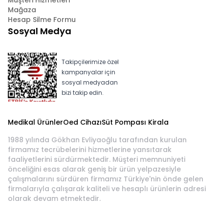
Müşteri Hizmetleri
Mağaza
Hesap Silme Formu
Sosyal Medya
Takipçilerimize özel
kampanyalar için
sosyal medyadan
bizi takip edin.
Medikal Ürünler
Oed Cihazı
Süt Pompası Kirala
1988 yılında Gökhan Evliyaoğlu tarafından kurulan
firmamız tecrübelerini hizmetlerine yansıtarak
faaliyetlerini sürdürmektedir. Müşteri memnuniyeti
önceliğini esas alarak geniş bir ürün yelpazesiyle
çalışmalarını sürdüren firmamız Türkiye'nin önde gelen
firmalarıyla çalışarak kaliteli ve hesaplı ürünlerin adresi
olarak devam etmektedir.