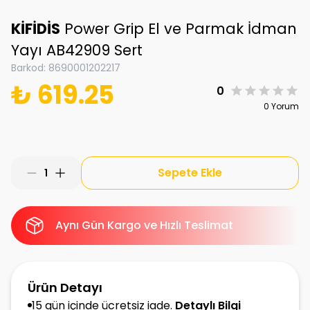
KİFİDİS
Power Grip El ve Parmak İdman
Yayı AB42909 Sert
Barkod
:
8690001202217
₺ 619.25
0
0 Yorum
Sepete Ekle
1
Aynı Gün Kargo ve Hızlı Teslimat
Ürün Detayı
15 gün içinde ücretsiz iade.
Detaylı Bilgi