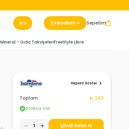
Hesabım
Sepetim
Ara
 Mineral - Gıda Takviyeleri
FreeStyle Libre
Hepsini Göster
Toplam
₺ 243
Stokta Var
Şimdi Satın Al
1