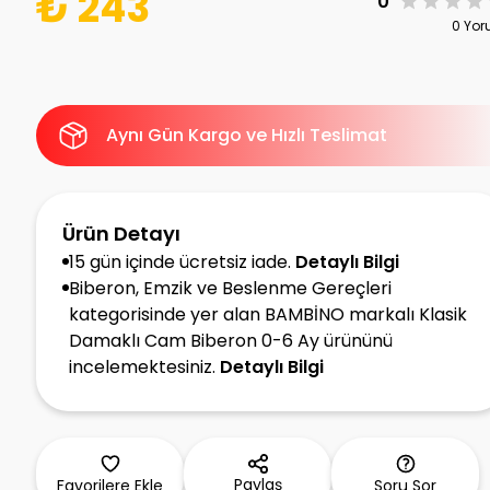
₺ 243
0
0 Yo
Aynı Gün Kargo ve Hızlı Teslimat
Ürün Detayı
15 gün içinde ücretsiz iade.
Detaylı Bilgi
Biberon, Emzik ve Beslenme Gereçleri
kategorisinde yer alan BAMBİNO markalı Klasik
Damaklı Cam Biberon 0-6 Ay ürününü
incelemektesiniz.
Detaylı Bilgi
Paylaş
Favorilere Ekle
Soru Sor