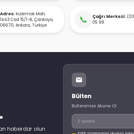
Adres:
Kızılırmak Mah.
Çağrı Merkezi:
(03
📞
1443.Cad 15/1-B
,
Çankaya
,
05 99
06670
,
Ankara
,
Türkiye
Bülten
Bültenimize Abone Ol
.
dan haberdar olun
KVKK sözleşmesini okudum, kabu