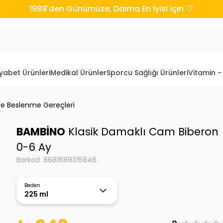
1988'den Günümüze, Daima En İyisi İçin 🤍
yabet Ürünleri
Medikal Ürünler
Sporcu Sağlığı Ürünleri
Vitamin -
ve Beslenme Gereçleri
BAMBİNO
Klasik Damaklı Cam Biberon
0-6 Ay
Barkod
:
8681689316846
Beden
225 ml