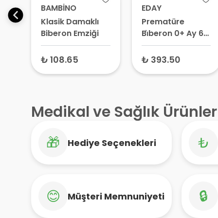
BAMBİNO
EDAY
Klasik Damaklı
Prematüre
Biberon Emziği
Bi̇beron 0+ Ay 60
ml
₺ 108.65
₺ 393.50
Medikal ve Sağlık Ürünler
🎁
₺
Hediye Seçenekleri
😊
🔒
Müşteri Memnuniyeti