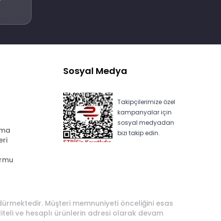
Sosyal Medya
Takipçilerimize özel
kampanyalar için
sosyal medyadan
ama
bizi takip edin.
eri
ormu
rdürmektedir. Müşteri memnuniyeti önceliğini esas
liteli ve hesaplı ürünlerin adresi olarak devam