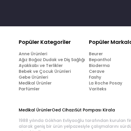
Popüler Kategoriler
Popüler Markal
Anne Ürünleri
Beurer
Ağız Boğaz Dudak ve Diş Sağlığı
Bepanthol
Ayakkabı ve Terlikler
Bioderma
Bebek ve Çocuk Ürünleri
Cerave
Gebe Ürünleri
Fashy
Medikal Ürünler
La Roche Posay
Parfümler
Variteks
Medikal Ürünler
Oed Cihazı
Süt Pompası Kirala
1988 yılında Gökhan Evliyaoğlu tarafından kurulan fi
alarak geniş bir ürün yelpazesiyle çalışmalarını sürd