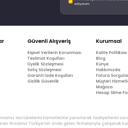
ediyorum.
ar
Güvenli Alışveriş
Kurumsal
Kişisel Verilerin Korunması
Kalite Politikası
Teslimat Koşulları
Blog
Üyelik Sözleşmesi
Künye
Satış Sözleşmesi
Hakkımızda
Garanti İade Koşulları
Fatura Sorgul
Gizlilik Güvenlik
Müşteri Hizmetl
Mağaza
Hesap Silme F
rmamız tecrübelerini hizmetlerine yansıtarak faaliyetlerini sü
üren firmamız Türkiye'nin önde gelen firmalarıyla çalışarak ka