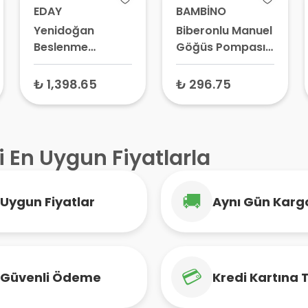
EDAY
BAMBİNO
Yenidoğan
Biberonlu Manuel
Beslenme
Göğüs Pompası
Adaptörü Silikon
T002
5 Adet
₺ 1,398.65
₺ 296.75
i En Uygun Fiyatlarla
🚚
Uygun Fiyatlar
Aynı Gün Karg
💳
Güvenli Ödeme
Kredi Kartına 