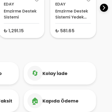
EDAY
EDAY
Emzirme Destek
Emzirme Destek
Sistemi
Sistemi Yedek
Hortumu
Kod:EDY042 20
₺ 1,291.15
₺ 581.65
Adet
🔄
o
Kolay İade
🏠
Taksit
Kapıda Ödeme