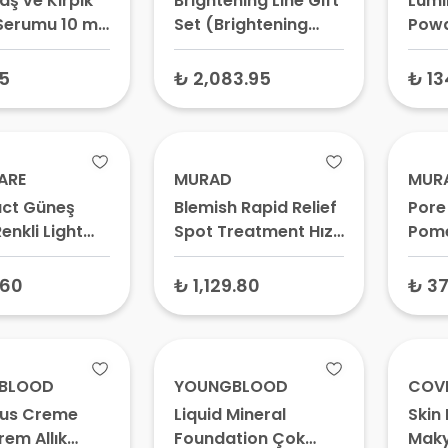
aş ve Kirpik
Brightening Line Gift
Lum
Serumu 10 ml
Set (Brightening
Powd
k Uzatıcı
Vita Toner -
Pudr
 Kaş
Brightening Blemish
15
₺ 2,083.95
₺ 13
irici Bakım
Care Serum -
u
Brightening
Radiance Cream)
Işıltı Etkili Cilt Bakım
ARE
MURAD
MUR
Serisi Hediye Seti
ct Güneş
Blemish Rapid Relief
Pore
(Toner+Serum+Cream)
enkli Light
Spot Treatment Hızlı
Pom
0 gr
Leke Giderici Jel 15
50 g
ml
Sıkıl
.60
₺ 1,129.80
₺ 37
Kil 
BLOOD
YOUNGBLOOD
COV
us Creme
Liquid Mineral
Skin
rem Allık
Foundation Çok
Maky