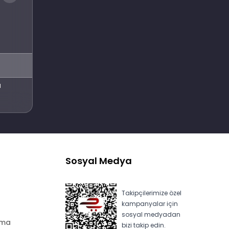
Abone Ol
l
Sosyal Medya
Takipçilerimize özel
kampanyalar için
sosyal medyadan
ama
bizi takip edin.