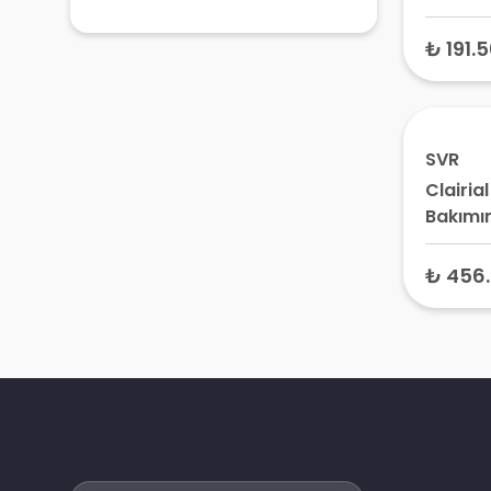
Taffeta
₺ 191.
SVR
Clairia
Bakımın
Peeling
₺ 456