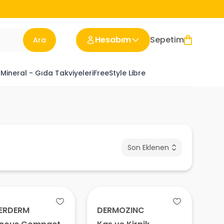
Hesabım
Sepetim
Ara
 Mineral - Gıda Takviyeleri
FreeStyle Libre
Son Eklenen
ERDERM
DERMOZINC