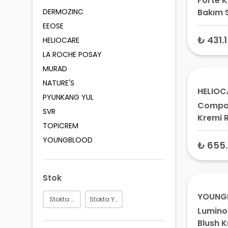
Forte K
DERMOZINC
Bakım 
– Kirpi
EEOSE
Serum,
₺ 431.
HELIOCARE
Gürleşt
LA ROCHE POSAY
Serum
MURAD
NATURE'S
HELIOC
PYUNKANG YUL
Compa
SVR
Kremi R
TOPICREM
SPF50 1
YOUNGBLOOD
₺ 655
Stok
YOUNG
Stokta Var
Stokta Yok
Lumino
Blush K