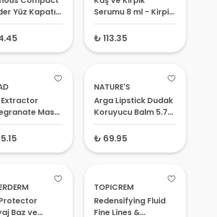
inous Compact
Kaş ve Kirpik
er Yüz Kapatıcı
Serumu 8 ml - Kirpik
a
Uzatıcı Serum, Kaş
Gürleştirici ve
4.45
₺ 113.35
Besleyici Bakım
Serumu
AD
NATURE'S
 Extractor
Arga Lipstick Dudak
egranate Mask
Koruyucu Balm 5.7
r – Gözenek
ml
aştırıcı, Arındırıcı
5.15
₺ 69.95
Maskesi
ERDERM
TOPICREM
 Protector
Redensifying Fluid
aj Baz ve
Fine Lines &