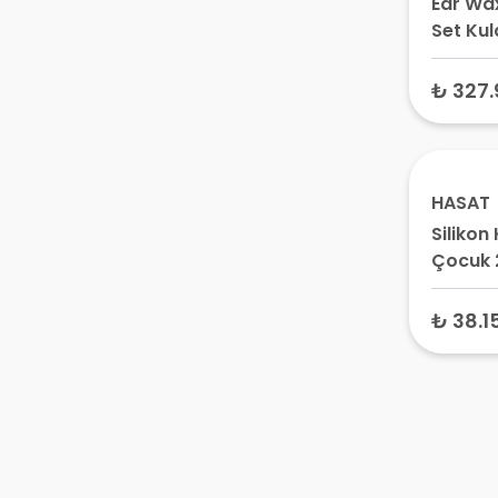
Ear Wa
Set Kul
Temizl
ml
₺ 327.
HASAT
Silikon
Çocuk 
₺ 38.1