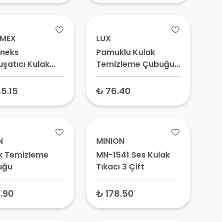
UMEX
LUX
neks
Pamuklu Kulak
şatıcı Kulak
Temizleme Çubuğu
ası
100'lü – Hijyenik
Kulak Pamuğu,
5.15
₺ 76.40
Bebek ve Makyaj
Temizleme Çubuğu
N
MINION
k Temizleme
MN-1541 Ses Kulak
uğu
Tıkacı 3 Çift
.90
₺ 178.50