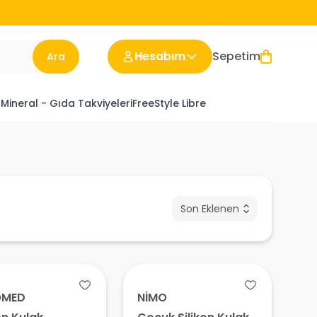
Hesabım
Sepetim
Ara
 Mineral - Gıda Takviyeleri
FreeStyle Libre
Son Eklenen
OMED
NİMO