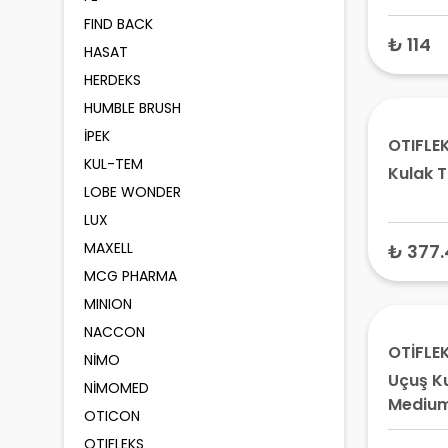
10, 13,
FIND BACK
Paket)
₺ 114
HASAT
HERDEKS
HUMBLE BRUSH
İPEK
OTIFLE
KUL-TEM
Kulak T
LOBE WONDER
LUX
MAXELL
₺ 377.
MCG PHARMA
MINION
NACCON
OTİFLE
NİMO
Uçuş Ku
NİMOMED
Mediu
OTICON
OTIFLEKS