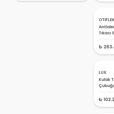
OTIFLE
Antiale
Tıkacı 
₺ 263
LUX
Kulak 
Çubuğu
₺ 102.