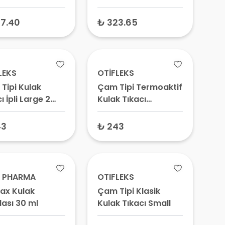
7.40
₺ 323.65
LEKS
OTİFLEKS
Tipi Kulak
Çam Tipi Termoaktif
ı İpli Large 2
Kulak Tıkacı
(medium )
43
₺ 243
 PHARMA
OTIFLEKS
ax Kulak
Çam Tipi Klasik
ası 30 ml
Kulak Tıkacı Small