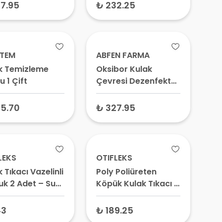
7.95
₺ 232.25
-TEM
ABFEN FARMA
k Temizleme
Oksibor Kulak
 1 Çift
Çevresi Dezenfekte
Solüsyonu 30 ml
5.70
₺ 327.95
LEKS
OTIFLEKS
 Tıkacı Vazelinli
Poly Poliüreten
k 2 Adet – Su
Köpük Kulak Tıkacı 2
rmez Tıkaç,
Adet
ltü Önleyici
43
₺ 189.25
cü Kulaklığı