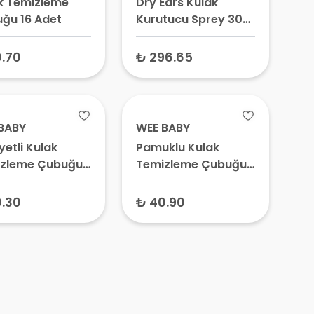
k Temizleme
Dry Ears Kulak
ğu 16 Adet
Kurutucu Sprey 30
ml
.70
₺ 296.65
BABY
WEE BABY
yetli Kulak
Pamuklu Kulak
zleme Çubuğu
Temizleme Çubuğu
60 Adet
100 Adet – Bebek
Kulak Pamuğu, Kulak
.30
₺ 40.90
Çöpü