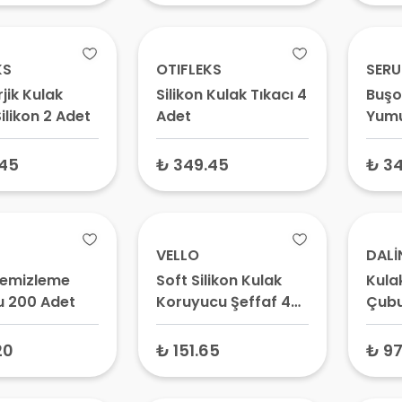
KS
OTIFLEKS
SER
rjik Kulak
Silikon Kulak Tıkacı 4
Buşo
Silikon 2 Adet
Adet
Yumu
Daml
.45
₺ 349.45
₺ 34
VELLO
DALİ
Temizleme
Soft Silikon Kulak
Kula
 200 Adet
Koruyucu Şeffaf 4
Çub
Adet
20
₺ 151.65
₺ 97