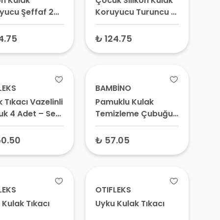
on Kulak
Çocuk Silikon Kulak
yucu Şeffaf 2
Koruyucu Turuncu 2
Adet
4.75
₺ 124.75
LEKS
BAMBİNO
 Tıkacı Vazelinli
Pamuklu Kulak
k 4 Adet – Ses
Temizleme Çubuğu
 Tıkacı, Gürültü
(100 Adet) - Hijyenik
yici Pamuk
Çok Amaçlı Pamuklu
50.50
₺ 57.05
Çubuk
LEKS
OTIFLEKS
 Kulak Tıkacı
Uyku Kulak Tıkacı