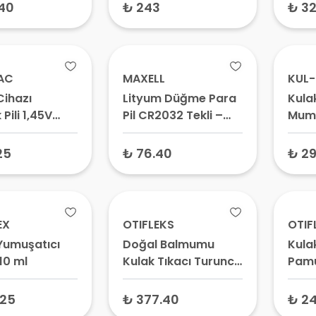
40
₺ 243
₺ 32
AC
MAXELL
KUL
Cihazı
Lityum Düğme Para
Kula
 Pili 1,45V
Pil CR2032 Tekli –
Mumu
 – 675
Saat Pili, 3V Yuvarlak
 Pil, PR44
Pil, Kumanda Pili
25
₺ 76.40
₺ 29
ava Pil
EX
OTIFLEKS
OTIF
Yumuşatıcı
Doğal Balmumu
Kulak
10 ml
Kulak Tıkacı Turuncu
Pamu
2 Adet
Geçi
Gürü
.25
₺ 377.40
₺ 2
Yüzü