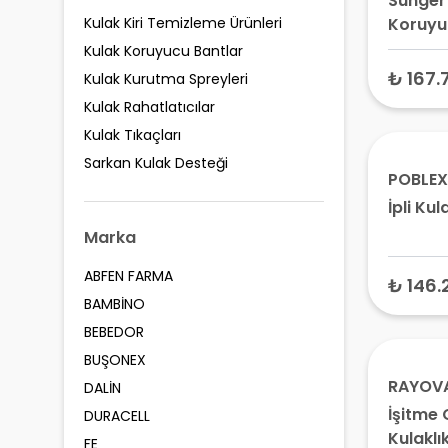
Sünger 
Kulak Kiri Temizleme Ürünleri
Koruyu
Kulak Koruyucu Bantlar
₺ 167.
Kulak Kurutma Spreyleri
Kulak Rahatlatıcılar
Kulak Tıkaçları
Sarkan Kulak Desteği
POBLEX
İpli Kul
Marka
ABFEN FARMA
₺ 146.
BAMBİNO
BEBEDOR
BUŞONEX
RAYOV
DALİN
İşitme 
DURACELL
Kulaklık
FE