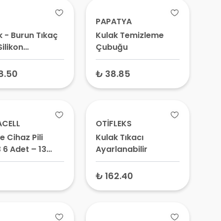
PAPATYA
k - Burun Tıkaç
Kulak Temizleme
Silikon
Çubuğu
mmer Pack)
8.50
₺ 38.85
ACELL
OTİFLEKS
e Cihaz Pili
Kulak Tıkacı
 6 Adet – 13
Ayarlanabilir
ra Turuncu Pil,
lık Pili
₺ 162.40