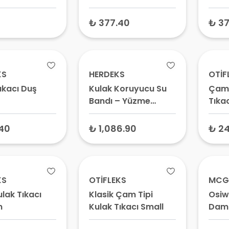
 675 (6 Adet
Kulak Koruyucu,
Silikon Kulak Tıpası
₺ 377.40
₺ 37
KS
HERDEKS
OTİF
ıkacı Duş
Kulak Koruyucu Su
Çam 
Bandı – Yüzme
Tıkac
Bandı, Su Geçirmez
Adet
Kulak Tıkacı Seti
40
₺ 1,086.90
₺ 2
KS
OTİFLEKS
MCG
lak Tıkacı
Klasik Çam Tipi
Osiw
m
Kulak Tıkacı Small
Daml