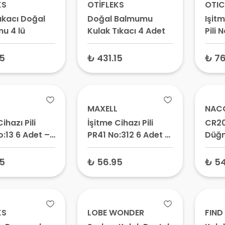
KS
OTİFLEKS
OTI
ıkacı Doğal
Doğal Balmumu
Işit
u 4 lü
Kulak Tıkacı 4 Adet
Pili 
312 
Kahv
15
₺ 431.15
₺ 76
MAXELL
NAC
ihazı Pili
İşitme Cihazı Pili
CR20
:13 6 Adet –
PR41 No:312 6 Adet –
Düğm
ra Pil,
312 Numara Pil, A312
Para 
u Renk,
Çinko Hava Pil
Anaka
5
₺ 56.95
₺ 54
Hava
KS
LOBE WONDER
FIND