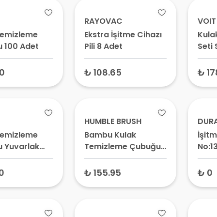
RAYOVAC
VOIT
Temizleme
Ekstra İşitme Cihazı
Kula
 100 Adet
Pili 8 Adet
Seti 
(Swi
0
₺ 108.65
₺ 17
HUMBLE BRUSH
DUR
Temizleme
Bambu Kulak
İşitm
 Yuvarlak
Temizleme Çubuğu
No:13
100 Adet
Numa
Kulak
0
₺ 155.95
₺ 0