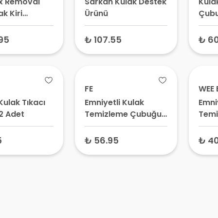
x Removal
Sarkan Kulak Destek
Kula
ak Kiri
Ürünü
Çubu
eme Seti 30
95
₺ 107.55
₺ 60
FE
WEE 
 Kulak Tıkacı
Emniyetli Kulak
Emni
2 Adet
Temizleme Çubuğu
Temi
60 Adet
894 
5
₺ 56.95
₺ 40