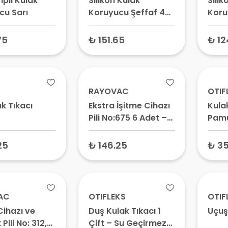
İpli Kulak
Silikon Kulak
Silik
cu Sarı
Koruyucu Şeffaf 4
Koru
Adet
Adet
75
₺ 151.65
₺ 12
RAYOVAC
OTIF
ak Tıkacı
Ekstra İşitme Cihazı
Kulak
Pili No:675 6 Adet –
Pamu
675 Numara Pil, Mavi
ve Su
Kodlu Kulaklık Pili
Önle
25
₺ 146.25
₺ 3
AC
OTIFLEKS
OTIF
Cihazı ve
Duş Kulak Tıkacı 1
Uçuş
 Pili No: 312,
Çift – Su Geçirmez