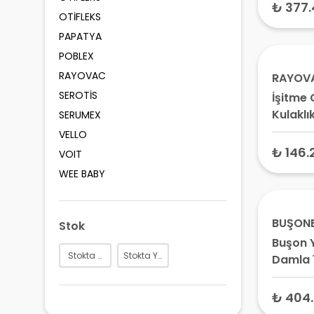
₺ 377.
OTİFLEKS
PAPATYA
POBLEX
RAYOVAC
RAYOV
SEROTİS
İşitme 
Kulaklık
SERUMEX
No:675
VELLO
Numara
₺ 146.
VOIT
Çinko H
WEE BABY
BUŞON
Stok
Buşon 
Stokta Var
Stokta Yok
Damla 
₺ 404