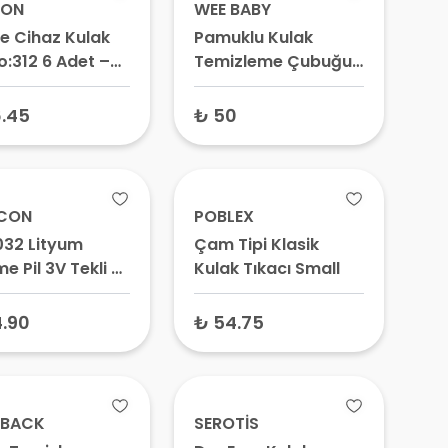
CON
WEE BABY
me Cihaz Kulak
Pamuklu Kulak
No:312 6 Adet –
Temizleme Çubuğu
Numara Pil,
200 Adet – Bebek
erengi Pil, PR41
Kulak Pamuğu,
.45
₺ 50
Hijyenik Çubuk
CON
POBLEX
32 Lityum
Çam Tipi Klasik
e Pil 3V Tekli –
Kulak Tıkacı Small
Pil, Saat Pili,
rt Pili
.90
₺ 54.75
 BACK
SEROTİS