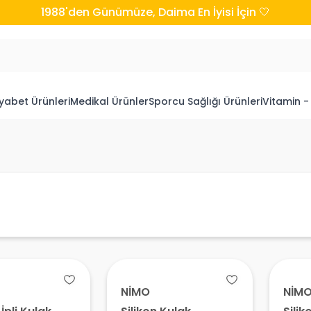
1988'den Günümüze, Daima En İyisi İçin 🤍
yabet Ürünleri
Medikal Ürünler
Sporcu Sağlığı Ürünleri
Vitamin -
NİMO
NİM