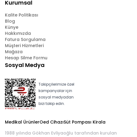
Kurumsal
Kalite Politikası
Blog
Künye
Hakkımızda
Fatura Sorgulama
Müşteri Hizmetleri
Mağaza
Hesap Silme Formu
Sosyal Medya
Takipçilerimize özel
kampanyalar için
sosyal medyadan
bizi takip edin.
Medikal Ürünler
Oed Cihazı
Süt Pompası Kirala
1988 yılında Gökhan Evliyaoğlu tarafından kurulan