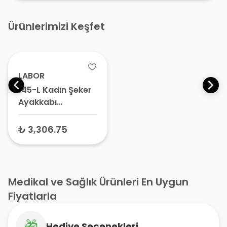
Ürünlerimizi Keşfet
LABOR
145-L Kadın Şeker
Ayakkabı
Kahverengi No:38
– Ortopedik
₺ 3,306.75
Günlük Bayan
Ayakkabısı
Medikal ve Sağlık Ürünleri En Uygun
Fiyatlarla
🎁
Hediye Seçenekleri