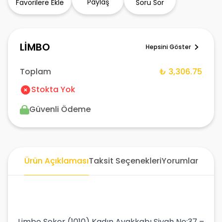
Paylaş
Favorilere Ekle
Soru Sor
LİMBO
Hepsini Göster
Toplam
₺ 3,306.75
Stokta Yok
Güvenli Ödeme
Ürün Açıklaması
Taksit Seçenekleri
Yorumlar
Limbo Şeker (1010) Kadın Ayakkabı Siyah No:37 –