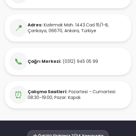
Adres:
Kızılırmak Mah. 1443.Cad 15/1-B
,
📍
Çankaya
,
06670
,
Ankara
,
Türkiye
📞
Çağrı Merkezi:
(0312) 945 05 99
Çalışma Saatleri:
Pazartesi - Cumartesi:
⏰
08:30–19:00, Pazar: Kapalı
Ödüllü Ekibimiz 7/24 Yanınızda