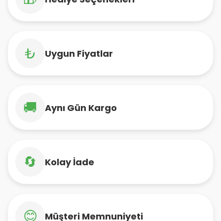
₺
Uygun Fiyatlar
🚚
Aynı Gün Kargo
🔄
Kolay İade
😊
Müşteri Memnuniyeti