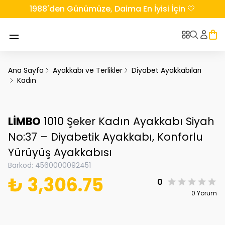
1988'den Günümüze, Daima En İyisi İçin 🤍
Ana Sayfa
Ayakkabı ve Terlikler
Diyabet Ayakkabıları
Kadın
LİMBO
1010 Şeker Kadın Ayakkabı Siyah
No:37 – Diyabetik Ayakkabı, Konforlu
Yürüyüş Ayakkabısı
Barkod
:
4560000092451
₺ 3,306.75
0
0 Yorum