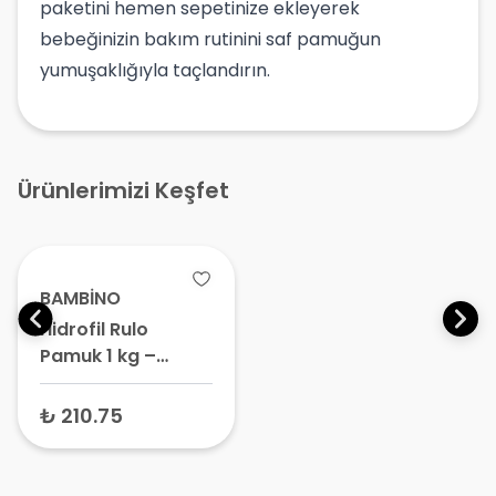
paketini hemen sepetinize ekleyerek
bebeğinizin bakım rutinini saf pamuğun
yumuşaklığıyla taçlandırın.
Ürünlerimizi Keşfet
BAMBİNO
Hidrofil Rulo
Pamuk 1 kg –
Pansuman
Pamuğu, Medikal
₺ 210.75
Pamuk, Cilt
Temizleme