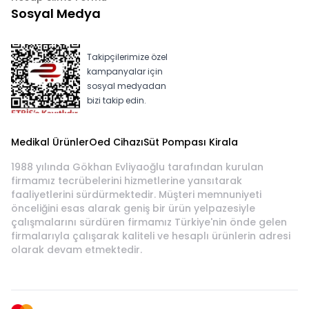
Sosyal Medya
Takipçilerimize özel
kampanyalar için
sosyal medyadan
bizi takip edin.
Medikal Ürünler
Oed Cihazı
Süt Pompası Kirala
1988 yılında Gökhan Evliyaoğlu tarafından kurulan
firmamız tecrübelerini hizmetlerine yansıtarak
faaliyetlerini sürdürmektedir. Müşteri memnuniyeti
önceliğini esas alarak geniş bir ürün yelpazesiyle
çalışmalarını sürdüren firmamız Türkiye'nin önde gelen
firmalarıyla çalışarak kaliteli ve hesaplı ürünlerin adresi
olarak devam etmektedir.