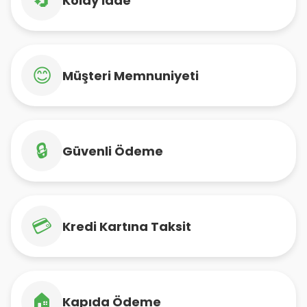
🔄
Kolay İade
😊
Müşteri Memnuniyeti
🔒
Güvenli Ödeme
💳
Kredi Kartına Taksit
🏠
Kapıda Ödeme