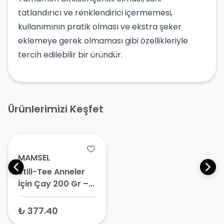
tatlandırıcı ve renklendirici içermemesi,
kullanımının pratik olması ve ekstra şeker
eklemeye gerek olmaması gibi özellikleriyle
tercih edilebilir bir üründür.
Ürünlerimizi Keşfet
MAMSEL
Still-Tee Anneler
İçin Çay 200 Gr –
Emziren Anne Çayı,
Süt Yapan Bitkisel
₺ 377.40
Çay, Lohusa Çayı