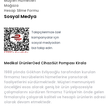
Müşteri Hizmetleri
Mağaza
Hesap Silme Formu
Sosyal Medya
Takipçilerimize özel
kampanyalar için
sosyal medyadan
bizi takip edin.
Medikal Ürünler
Oed Cihazı
Süt Pompası Kirala
1988 yılında Gökhan Evliyaoğlu tarafından kurulan
firmamız tecrübelerini hizmetlerine yansıtarak
faaliyetlerini sürdürmektedir. Müşteri memnuniyeti
önceliğini esas alarak geniş bir ürün yelpazesiyle
çalışmalarını sürdüren firmamız Türkiye'nin önde gelen
firmalarıyla çalışarak kaliteli ve hesaplı ürünlerin adresi
olarak devam etmektedir.