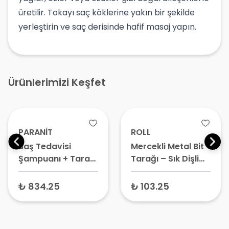
üretilir. Tokayı saç köklerine yakın bir şekilde
yerleştirin ve saç derisinde hafif masaj yapın.
Ürünlerimizi Keşfet
PARANİT
ROLL
Baş Tedavisi
Mercekli Metal Bit
Şampuanı + Tarak
Tarağı – Sık Dişli
100 ml
Sirke Tarağı,
Büyüteçli Parazit
₺ 834.25
₺ 103.25
Ayıklama Tarağı