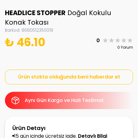
HEADLICE STOPPER
Doğal Kokulu
Konak Tokası
Barkod
:
8680512350019
₺ 46.10
0
0 Yorum
Ürün stokta olduğunda beni haberdar et
Aynı Gün Kargo ve Hızlı Teslimat
Ürün Detayı
15 gün içinde ücretsiz iade.
Detaylı Bilgi