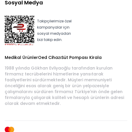
Sosyal Medya
Takipçilerimize özel
kampanyalar için
sosyal medyadan
bizi takip edin.
Medikal Ürünler
Oed Cihazı
Süt Pompası Kirala
1988 yılında Gökhan Evliyaoğlu tarafından kurulan
firmamız tecrübelerini hizmetlerine yansıtarak
faaliyetlerini sürdürmektedir. Müşteri memnuniyeti
önceliğini esas alarak geniş bir ürün yelpazesiyle
çalışmalarını sürdüren firmamız Türkiye'nin önde gelen
firmalarıyla çalışarak kaliteli ve hesaplı ürünlerin adresi
olarak devam etmektedir.