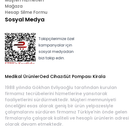
Müşteri Hizmetleri
Mağaza
Hesap Silme Formu
Sosyal Medya
Takipçilerimize özel
kampanyalar için
sosyal medyadan
bizi takip edin.
Medikal Ürünler
Oed Cihazı
Süt Pompası Kirala
1988 yılında Gökhan Evliyaoğlu tarafından kurulan
firmamız tecrübelerini hizmetlerine yansıtarak
faaliyetlerini sürdürmektedir. Müşteri memnuniyeti
önceliğini esas alarak geniş bir ürün yelpazesiyle
çalışmalarını sürdüren firmamız Türkiye'nin önde gelen
firmalarıyla çalışarak kaliteli ve hesaplı ürünlerin adresi
olarak devam etmektedir.