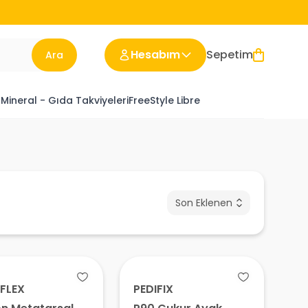
Hesabım
Sepetim
Ara
 Mineral - Gıda Takviyeleri
FreeStyle Libre
Son Eklenen
FLEX
PEDIFIX