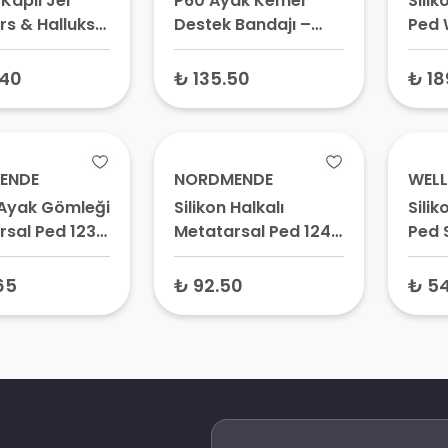
Kaplı Jel
P60 Ayak Kemer
Sili
rs & Halluks
Destek Bandajı –
Ped 
 Koruyucu
Düz Taban Bandı,
Ayak Ark Desteği,
.40
₺ 135.50
₺ 18
Pes Planus Bandajı
ENDE
NORDMENDE
WELL
 Ayak Gömleği
Silikon Halkalı
Sili
rsal Ped 1239
Metatarsal Ped 1244
Ped 
2 Adet
65
₺ 92.50
₺ 5