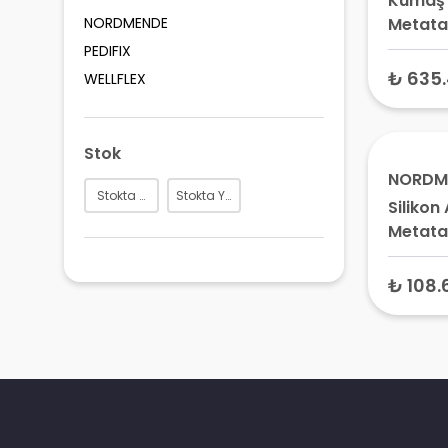
Kumaş 
NORDMENDE
Metata
Valgus
PEDIFIX
₺ 635
WELLFLEX
Stok
NORDM
Stokta Var
Stokta Yok
Silikon
Metata
2 Adet
₺ 108.