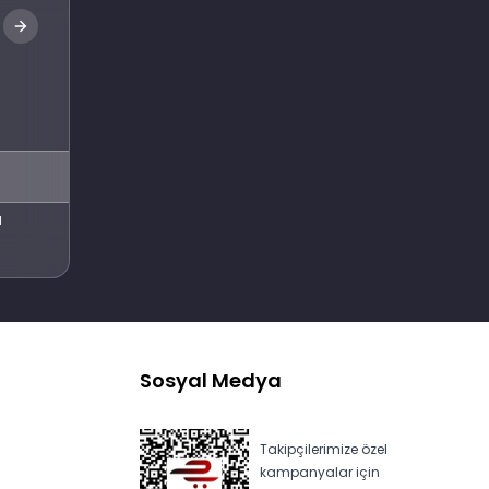
Abone Ol
l
Sosyal Medya
Takipçilerimize özel
kampanyalar için