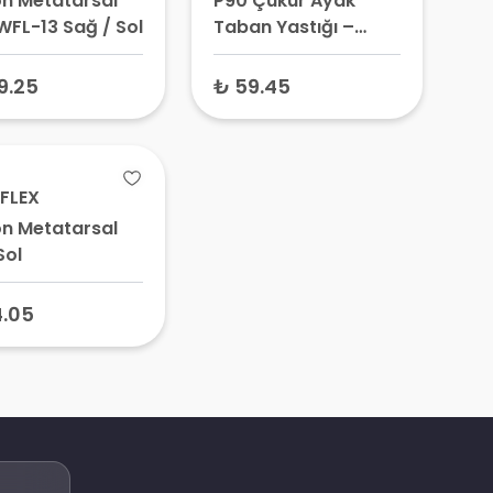
kon Metatarsal
P90 Çukur Ayak
WFL-13 Sağ / Sol
Taban Yastığı –
Metatarsal Ped, Pes
Cavus Destek
9.25
₺ 59.45
Yastığı, Yüksek Ark
Desteği
FLEX
kon Metatarsal
Sol
4.05