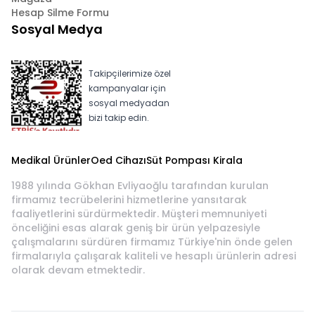
Hesap Silme Formu
Sosyal Medya
Takipçilerimize özel
kampanyalar için
sosyal medyadan
bizi takip edin.
Medikal Ürünler
Oed Cihazı
Süt Pompası Kirala
1988 yılında Gökhan Evliyaoğlu tarafından kurulan
firmamız tecrübelerini hizmetlerine yansıtarak
faaliyetlerini sürdürmektedir. Müşteri memnuniyeti
önceliğini esas alarak geniş bir ürün yelpazesiyle
çalışmalarını sürdüren firmamız Türkiye'nin önde gelen
firmalarıyla çalışarak kaliteli ve hesaplı ürünlerin adresi
olarak devam etmektedir.