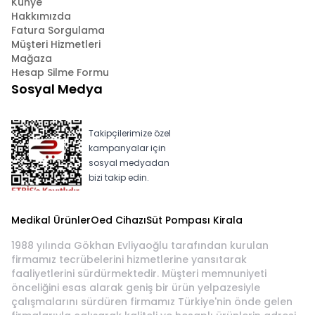
Künye
Hakkımızda
Fatura Sorgulama
Müşteri Hizmetleri
Mağaza
Hesap Silme Formu
Sosyal Medya
Takipçilerimize özel
kampanyalar için
sosyal medyadan
bizi takip edin.
Medikal Ürünler
Oed Cihazı
Süt Pompası Kirala
1988 yılında Gökhan Evliyaoğlu tarafından kurulan
firmamız tecrübelerini hizmetlerine yansıtarak
faaliyetlerini sürdürmektedir. Müşteri memnuniyeti
önceliğini esas alarak geniş bir ürün yelpazesiyle
çalışmalarını sürdüren firmamız Türkiye'nin önde gelen