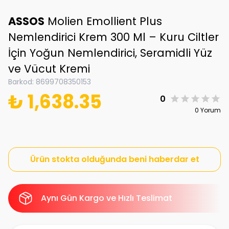
ASSOS
Molien Emollient Plus
Nemlendirici Krem 300 Ml – Kuru Ciltler
İçin Yoğun Nemlendirici, Seramidli Yüz
ve Vücut Kremi
Barkod
:
8699708350153
₺ 1,638.35
0
0 Yorum
Ürün stokta olduğunda beni haberdar et
Aynı Gün Kargo ve Hızlı Teslimat