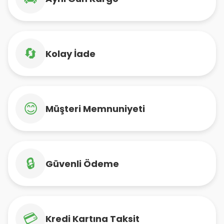
🔄
Kolay İade
😊
Müşteri Memnuniyeti
🔒
Güvenli Ödeme
💳
Kredi Kartına Taksit