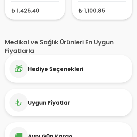
Ciltler için
(75 ml) –
Nemlendirici
Seramidli Bariyer
₺ 1,425.40
₺ 1,100.85
Losyon 473 ml
Onarıcı Krem, Kuru
Ciltler İçin Yüz ve
Vücut Losyonu
Medikal ve Sağlık Ürünleri En Uygun
Fiyatlarla
🎁
Hediye Seçenekleri
₺
Uygun Fiyatlar
🚚
Aynı Gün Kargo