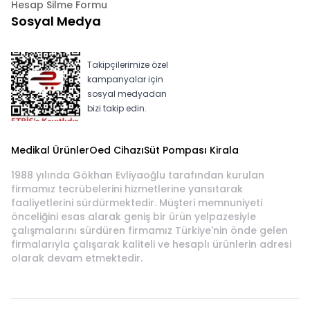
Hesap Silme Formu
Sosyal Medya
Takipçilerimize özel
kampanyalar için
sosyal medyadan
bizi takip edin.
Medikal Ürünler
Oed Cihazı
Süt Pompası Kirala
1988 yılında Gökhan Evliyaoğlu tarafından kurulan
firmamız tecrübelerini hizmetlerine yansıtarak
faaliyetlerini sürdürmektedir. Müşteri memnuniyeti
önceliğini esas alarak geniş bir ürün yelpazesiyle
çalışmalarını sürdüren firmamız Türkiye'nin önde gelen
firmalarıyla çalışarak kaliteli ve hesaplı ürünlerin adresi
olarak devam etmektedir.