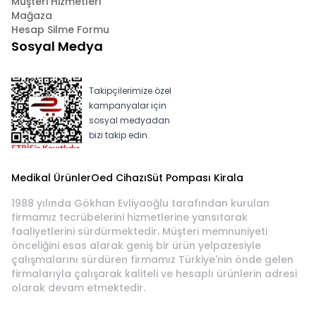
Müşteri Hizmetleri
Mağaza
Hesap Silme Formu
Sosyal Medya
Takipçilerimize özel
kampanyalar için
sosyal medyadan
bizi takip edin.
Medikal Ürünler
Oed Cihazı
Süt Pompası Kirala
1988 yılında Gökhan Evliyaoğlu tarafından kurulan
firmamız tecrübelerini hizmetlerine yansıtarak
faaliyetlerini sürdürmektedir. Müşteri memnuniyeti
önceliğini esas alarak geniş bir ürün yelpazesiyle
çalışmalarını sürdüren firmamız Türkiye'nin önde gelen
firmalarıyla çalışarak kaliteli ve hesaplı ürünlerin adresi
olarak devam etmektedir.