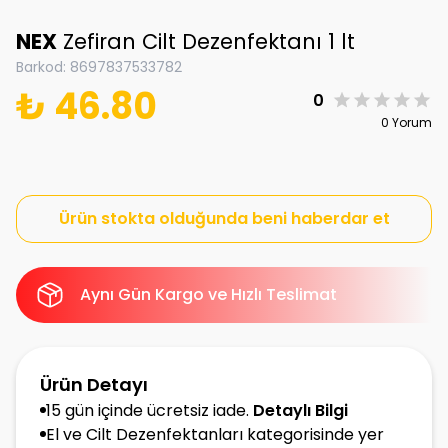
NEX
Zefiran Cilt Dezenfektanı 1 lt
Barkod
:
8697837533782
₺ 46.80
0
0 Yorum
Ürün stokta olduğunda beni haberdar et
Aynı Gün Kargo ve Hızlı Teslimat
Ürün Detayı
15 gün içinde ücretsiz iade.
Detaylı Bilgi
El ve Cilt Dezenfektanları kategorisinde yer