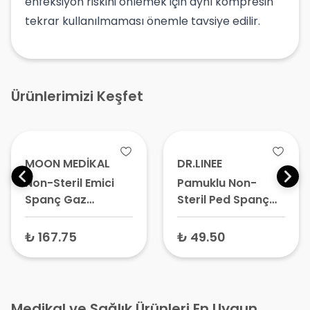
enfeksiyon riskini önlemek için aynı kompresin
tekrar kullanılmaması önemle tavsiye edilir.
Ürünlerimizi Keşfet
MOON MEDİKAL
DR.LINEE
Non-Steril Emici
Pamuklu Non-
Spanç Gaz
Steril Ped Spanç
Kompres 4 Kat (5
Gaz Kompres (12
cm x 5 cm) 500
cm x 24 cm) Tekli
₺ 167.75
₺ 49.50
Adet – Gazlı Bez,
Pansuman Pedi
Medikal ve Sağlık Ürünleri En Uygun