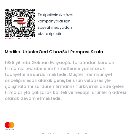
Takipçilerimize özel
kampanyalar için
sosyal medyadan
bizi takip edin.
Medikal Ürünler
Oed Cihazı
Süt Pompası Kirala
1988 yılında Gökhan Evliyaoğlu tarafından kurulan
firmamız tecrübelerini hizmetlerine yansıtarak
faaliyetlerini sürdürmektedir. Müşteri memnuniyeti
önceliğini esas alarak geniş bir ürün yelpazesiyle
çalışmalarını sürdüren firmamız Türkiye'nin önde gelen
firmalarıyla çalışarak kaliteli ve hesaplı ürünlerin adresi
olarak devam etmektedir.