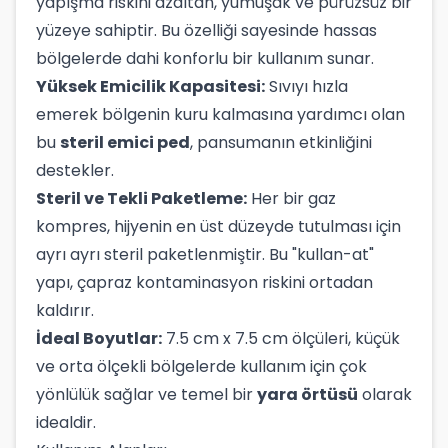
yapışma riskini azaltan, yumuşak ve pürüzsüz bir
yüzeye sahiptir. Bu özelliği sayesinde hassas
bölgelerde dahi konforlu bir kullanım sunar.
Yüksek Emicilik Kapasitesi:
Sıvıyı hızla
emerek bölgenin kuru kalmasına yardımcı olan
bu
steril emici ped
, pansumanın etkinliğini
destekler.
Steril ve Tekli Paketleme:
Her bir gaz
kompres, hijyenin en üst düzeyde tutulması için
ayrı ayrı steril paketlenmiştir. Bu "kullan-at"
yapı, çapraz kontaminasyon riskini ortadan
kaldırır.
İdeal Boyutlar:
7.5 cm x 7.5 cm ölçüleri, küçük
ve orta ölçekli bölgelerde kullanım için çok
yönlülük sağlar ve temel bir
yara örtüsü
olarak
idealdir.