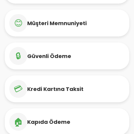
😊
Müşteri Memnuniyeti
🔒
Güvenli Ödeme
💳
Kredi Kartına Taksit
🏠
Kapıda Ödeme