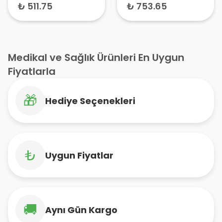
AC-555
₺ 511.75
₺ 753.65
Medikal ve Sağlık Ürünleri En Uygun
Fiyatlarla
🎁
Hediye Seçenekleri
₺
Uygun Fiyatlar
🚚
Aynı Gün Kargo