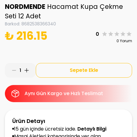
NORDMENDE
Hacamat Kupa Çekme
Seti 12 Adet
Barkod
:
8682538366340
₺ 216.15
0
0 Yorum
Sepete Ekle
1
Aynı Gün Kargo ve Hızlı Teslimat
Ürün Detayı
15 gün içinde ücretsiz iade.
Detaylı Bilgi
Masaj Aletleri kategorisinde yer alan