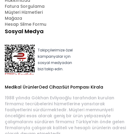
Hakkımızda
Fatura Sorgulama
Müşteri Hizmetleri
Mağaza
Hesap Silme Formu
Sosyal Medya
Takipçilerimize özel
kampanyalar için
sosyal medyadan
bizi takip edin.
Medikal Ürünler
Oed Cihazı
Süt Pompası Kirala
1988 yılında Gökhan Evliyaoğlu tarafından kurulan
firmamız tecrübelerini hizmetlerine yansıtarak
faaliyetlerini sürdürmektedir. Müşteri memnuniyeti
önceliğini esas alarak geniş bir ürün yelpazesiyle
çalışmalarını sürdüren firmamız Türkiye'nin önde gelen
firmalarıyla çalışarak kaliteli ve hesaplı ürünlerin adresi
olarak devam etmektedir.