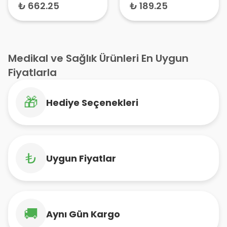
Aleti – Tansiyon
₺ 662.25
₺ 189.25
Makinesi, Kan
Basıncı Ölçer
Medikal ve Sağlık Ürünleri En Uygun
Fiyatlarla
🎁
Hediye Seçenekleri
₺
Uygun Fiyatlar
🚚
Aynı Gün Kargo