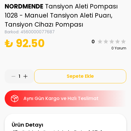
NORDMENDE
Tansiyon Aleti Pompası
1028 - Manuel Tansiyon Aleti Puarı,
Tansiyon Cihazı Pompası
Barkod
:
4560000077687
₺ 92.50
0
0 Yorum
Sepete Ekle
1
Aynı Gün Kargo ve Hızlı Teslimat
Ürün Detayı