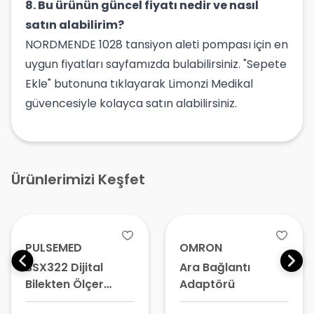
8. Bu ürünün güncel fiyatı nedir ve nasıl
satın alabilirim?
NORDMENDE 1028 tansiyon aleti pompası için en
uygun fiyatları sayfamızda bulabilirsiniz. "Sepete
Ekle" butonuna tıklayarak Limonzi Medikal
güvencesiyle kolayca satın alabilirsiniz.
Ürünlerimizi Keşfet
PULSEMED
OMRON
BSX322 Dijital
Ara Bağlantı
Bilekten Ölçer
Adaptörü
Konuşan Tansiyon