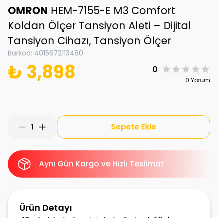
OMRON
HEM-7155-E M3 Comfort
Koldan Ölçer Tansiyon Aleti – Dijital
Tansiyon Cihazı, Tansiyon Ölçer
Barkod
:
4015672113480
₺ 3,898
0
0 Yorum
Sepete Ekle
1
Aynı Gün Kargo ve Hızlı Teslimat
Ürün Detayı