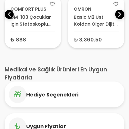
COMFORT PLUS
OMRON
DM-103 Çocuklar
Basic M2 Üst
için Stetoskoplu
Koldan Ölçer Dijital
Tansiyon Aleti HS-
Tansiyon Aleti
20C
(HEM-7121J-E) –
₺ 888
₺ 3,360.50
Tansiyon Cihazı,
Tansiyon Makinesi
Medikal ve Sağlık Ürünleri En Uygun
Fiyatlarla
🎁
Hediye Seçenekleri
₺
Uygun Fiyatlar