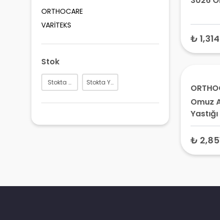
3026 O
ORTHOCARE
VARİTEKS
₺ 1,314
Stok
Stokta Var
Stokta Yok
ORTHO
Omuz A
Yastığı
Derece
₺ 2,85