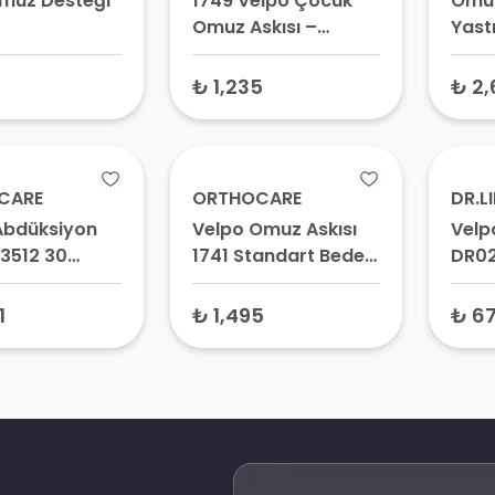
muz Desteği
1749 Velpo Çocuk
Omuz
Omuz Askısı –
Yast
Medikal Kol Askısı,
Dere
Velpo Bandajı
₺ 1,235
₺ 2
CARE
ORTHOCARE
DR.L
bdüksiyon
Velpo Omuz Askısı
Velp
 3512 30
1741 Standart Beden
DR02
 / 45 Derece
– Kol Askısı, Velpau
Omuz
Bandajı
Kol 
1
₺ 1,495
₺ 6
Kemi