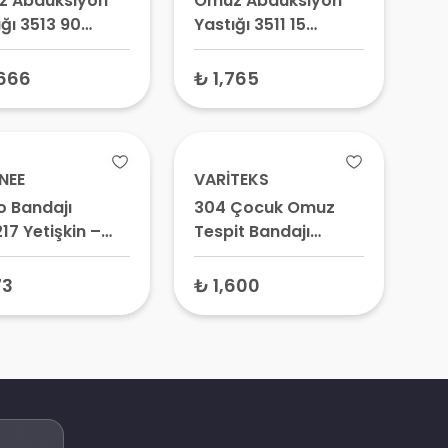
 Abdüksiyon
Omuz Abdüksiyon
ığı 3513 90
Yastığı 3511 15
ce
Derece
,666
₺ 1,765
INEE
VARİTEKS
o Bandajı
304 Çocuk Omuz
17 Yetişkin –
Tespit Bandajı
 Sabitleyici,
Velpau XSmall
Askısı, Köprücük
73
₺ 1,600
ği Bandajı