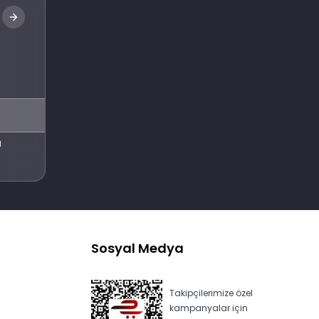
Abone Ol
l
Sosyal Medya
Takipçilerimize özel
kampanyalar için