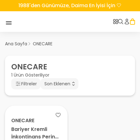
1988'den Günümüze, Daima En İyisi İçin 🤍
Ana Sayfa
ONECARE
ONECARE
1 Ürün Gösteriliyor
Filtreler
Son Eklenen
ONECARE
Bariyer Kremli
İnkontinans Perine