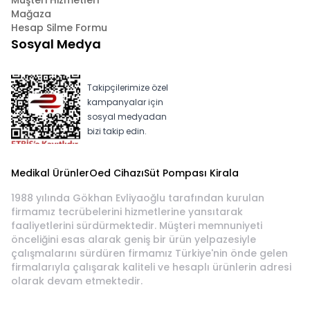
Müşteri Hizmetleri
Mağaza
Hesap Silme Formu
Sosyal Medya
Takipçilerimize özel
kampanyalar için
sosyal medyadan
bizi takip edin.
Medikal Ürünler
Oed Cihazı
Süt Pompası Kirala
1988 yılında Gökhan Evliyaoğlu tarafından kurulan
firmamız tecrübelerini hizmetlerine yansıtarak
faaliyetlerini sürdürmektedir. Müşteri memnuniyeti
önceliğini esas alarak geniş bir ürün yelpazesiyle
çalışmalarını sürdüren firmamız Türkiye'nin önde gelen
firmalarıyla çalışarak kaliteli ve hesaplı ürünlerin adresi
olarak devam etmektedir.