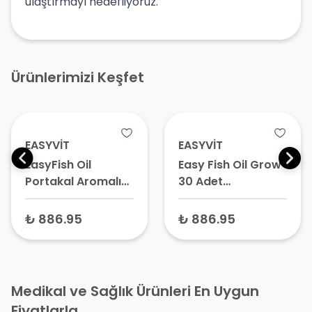
ulaştırmayı hedefliyoruz.
Ürünlerimizi Keşfet
EASYVİT
EASYVİT
EasyFish Oil
Easy Fish Oil Grow
Portakal Aromalı
30 Adet
Çocuk Balık Yağı
Çiğnenebilir Jel
30 Adet
Form
₺ 886.95
₺ 886.95
Çiğnenebilir Jel
Tablet – Omega 3
ve D Vitaminli
Takviye
Medikal ve Sağlık Ürünleri En Uygun
Fiyatlarla