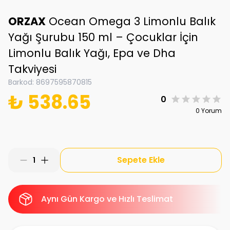
ORZAX
Ocean Omega 3 Limonlu Balık
Yağı Şurubu 150 ml – Çocuklar İçin
Limonlu Balık Yağı, Epa ve Dha
Takviyesi
Barkod
:
8697595870815
₺ 538.65
0
0 Yorum
Sepete Ekle
1
Aynı Gün Kargo ve Hızlı Teslimat