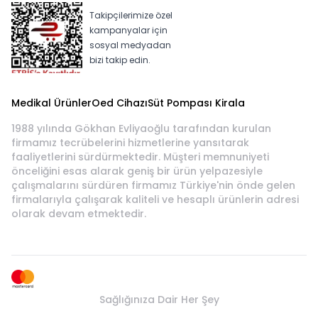
Takipçilerimize özel
kampanyalar için
sosyal medyadan
bizi takip edin.
Medikal Ürünler
Oed Cihazı
Süt Pompası Kirala
1988 yılında Gökhan Evliyaoğlu tarafından kurulan
firmamız tecrübelerini hizmetlerine yansıtarak
faaliyetlerini sürdürmektedir. Müşteri memnuniyeti
önceliğini esas alarak geniş bir ürün yelpazesiyle
çalışmalarını sürdüren firmamız Türkiye'nin önde gelen
firmalarıyla çalışarak kaliteli ve hesaplı ürünlerin adresi
olarak devam etmektedir.
Sağlığınıza Dair Her Şey