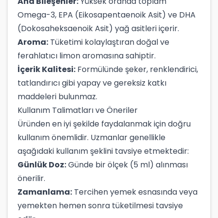
Ana Bileşenler:
Yüksek oranda toplam
Omega-3, EPA (Eikosapentaenoik Asit) ve DHA
(Dokosaheksaenoik Asit) yağ asitleri içerir.
Aroma:
Tüketimi kolaylaştıran doğal ve
ferahlatıcı limon aromasına sahiptir.
İçerik Kalitesi:
Formülünde şeker, renklendirici,
tatlandırıcı gibi yapay ve gereksiz katkı
maddeleri bulunmaz.
Kullanım Talimatları ve Öneriler
Üründen en iyi şekilde faydalanmak için doğru
kullanım önemlidir. Uzmanlar genellikle
aşağıdaki kullanım şeklini tavsiye etmektedir:
Günlük Doz:
Günde bir ölçek (5 ml) alınması
önerilir.
Zamanlama:
Tercihen yemek esnasında veya
yemekten hemen sonra tüketilmesi tavsiye