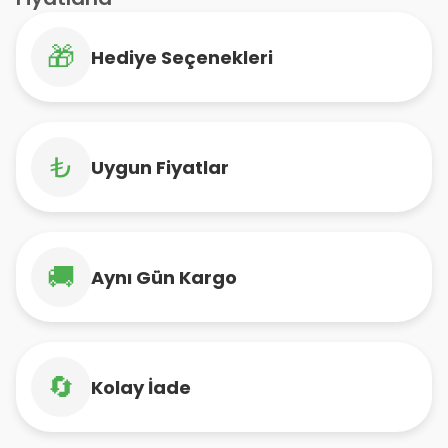
🎁
Hediye Seçenekleri
₺
Uygun Fiyatlar
🚚
Aynı Gün Kargo
🔄
Kolay İade