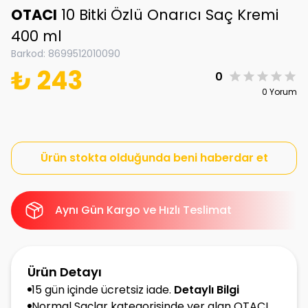
OTACI
10 Bitki Özlü Onarıcı Saç Kremi
400 ml
Barkod
:
8699512010090
₺ 243
0
0 Yorum
Ürün stokta olduğunda beni haberdar et
Aynı Gün Kargo ve Hızlı Teslimat
Ürün Detayı
15 gün içinde ücretsiz iade.
Detaylı Bilgi
Normal Saçlar kategorisinde yer alan OTACI