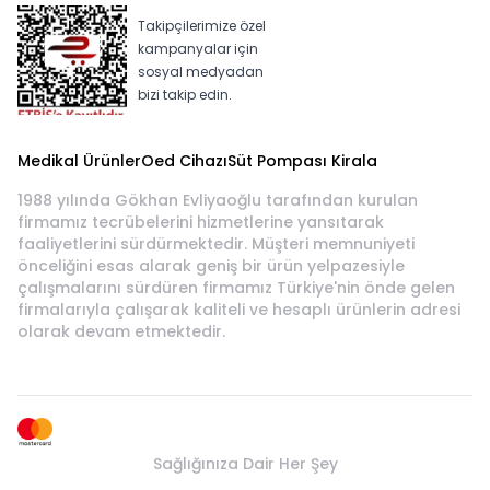
Takipçilerimize özel
kampanyalar için
sosyal medyadan
bizi takip edin.
Medikal Ürünler
Oed Cihazı
Süt Pompası Kirala
1988 yılında Gökhan Evliyaoğlu tarafından kurulan
firmamız tecrübelerini hizmetlerine yansıtarak
faaliyetlerini sürdürmektedir. Müşteri memnuniyeti
önceliğini esas alarak geniş bir ürün yelpazesiyle
çalışmalarını sürdüren firmamız Türkiye'nin önde gelen
firmalarıyla çalışarak kaliteli ve hesaplı ürünlerin adresi
olarak devam etmektedir.
Sağlığınıza Dair Her Şey