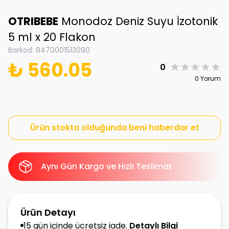
OTRIBEBE
Monodoz Deniz Suyu İzotonik
5 ml x 20 Flakon
Barkod
:
8470001513090
₺ 560.05
0
0 Yorum
Ürün stokta olduğunda beni haberdar et
Aynı Gün Kargo ve Hızlı Teslimat
Ürün Detayı
15 gün içinde ücretsiz iade.
Detaylı Bilgi