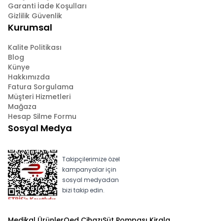
Garanti İade Koşulları
Gizlilik Güvenlik
Kurumsal
Kalite Politikası
Blog
Künye
Hakkımızda
Fatura Sorgulama
Müşteri Hizmetleri
Mağaza
Hesap Silme Formu
Sosyal Medya
Takipçilerimize özel
kampanyalar için
sosyal medyadan
bizi takip edin.
Medikal Ürünler
Oed Cihazı
Süt Pompası Kirala