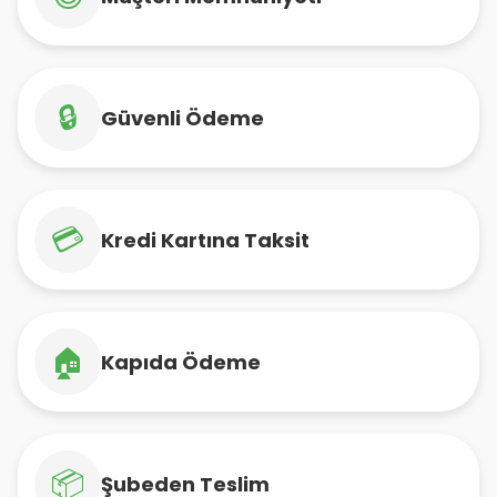
🔒
Güvenli Ödeme
💳
Kredi Kartına Taksit
🏠
Kapıda Ödeme
📦
Şubeden Teslim