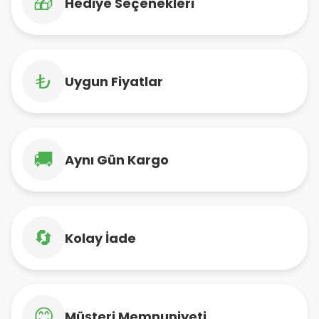
🎁
Hediye Seçenekleri
₺
Uygun Fiyatlar
🚚
Aynı Gün Kargo
🔄
Kolay İade
😊
Müşteri Memnuniyeti