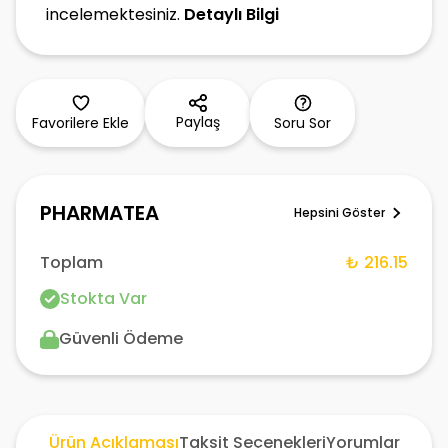
incelemektesiniz.
Detaylı Bilgi
Paylaş
Favorilere Ekle
Soru Sor
PHARMATEA
Hepsini Göster
Toplam
₺ 216.15
Stokta Var
Güvenli Ödeme
Ürün Açıklaması
Taksit Seçenekleri
Yorumlar