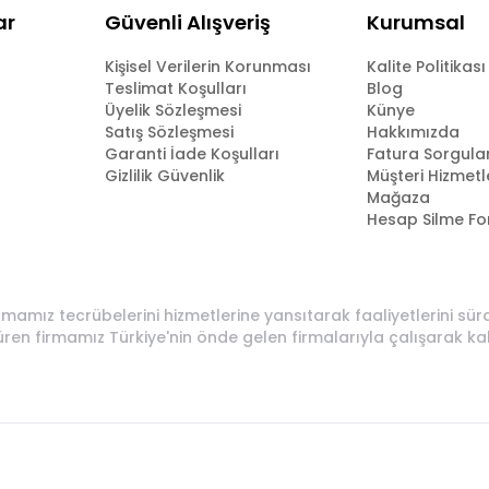
ar
Güvenli Alışveriş
Kurumsal
Kişisel Verilerin Korunması
Kalite Politikası
Teslimat Koşulları
Blog
Üyelik Sözleşmesi
Künye
Satış Sözleşmesi
Hakkımızda
Garanti İade Koşulları
Fatura Sorgul
Gizlilik Güvenlik
Müşteri Hizmetl
Mağaza
Hesap Silme F
rmamız tecrübelerini hizmetlerine yansıtarak faaliyetlerini sü
üren firmamız Türkiye'nin önde gelen firmalarıyla çalışarak ka