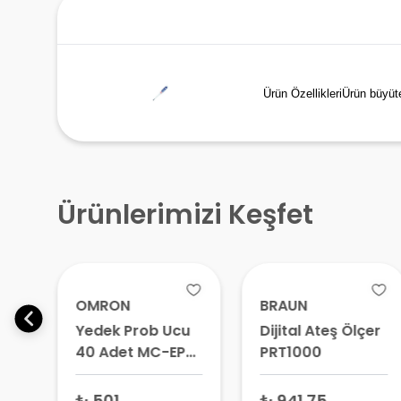
Ürün ÖzellikleriÜrün büyüteç
Ürünlerimizi Keşfet
OMRON
BRAUN
ız
Yedek Prob Ucu
Dijital Ateş Ölçer
40 Adet MC-EP2)
PRT1000
MC-520-521
₺ 501
₺ 941.75