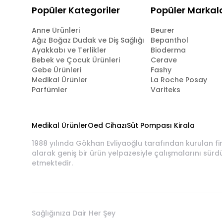
Popüler Kategoriler
Popüler Markal
Anne Ürünleri
Beurer
Ağız Boğaz Dudak ve Diş Sağlığı
Bepanthol
Ayakkabı ve Terlikler
Bioderma
Bebek ve Çocuk Ürünleri
Cerave
Gebe Ürünleri
Fashy
Medikal Ürünler
La Roche Posay
Parfümler
Variteks
Medikal Ürünler
Oed Cihazı
Süt Pompası Kirala
1988 yılında Gökhan Evliyaoğlu tarafından kurulan fi
alarak geniş bir ürün yelpazesiyle çalışmalarını sürd
etmektedir.
Sağlığınıza Dair Her Şey