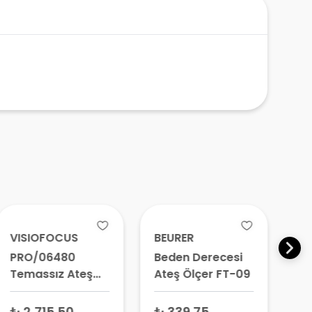
VISIOFOCUS
BEURER
B
PRO/06480
Beden Derecesi
T
Temassız Ateş
Ateş Ölçer FT-09
Ku
Ölçer
Öl
₺ 2,715.50
₺ 339.75
₺ 