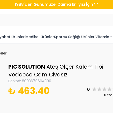
1988'den Günümüze, Daima En İyisi İçin 🤍
yabet Ürünleri
Medikal Ürünler
Sporcu Sağlığı Ürünleri
Vitamin -
rler
PIC SOLUTION
Ateş Ölçer Kalem Tipi
Vedoeco Cam Civasız
Barkod
:
8003670664390
₺ 463.40
0
0 Yo