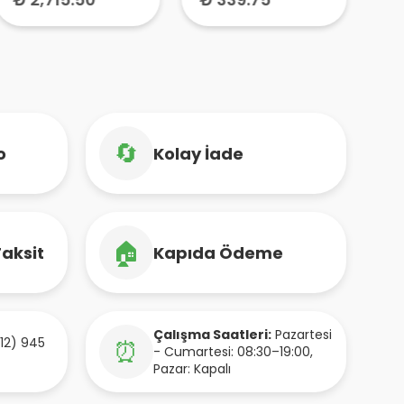
🔄
o
Kolay İade
🏠
Taksit
Kapıda Ödeme
Çalışma Saatleri:
Pazartesi
12) 945
⏰
- Cumartesi: 08:30–19:00,
Pazar: Kapalı