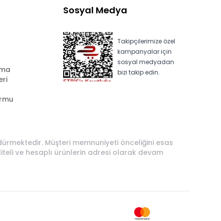
Sosyal Medya
Takipçilerimize özel
kampanyalar için
sosyal medyadan
ama
bizi takip edin.
eri
ormu
rdürmektedir. Müşteri memnuniyeti önceliğini esas
liteli ve hesaplı ürünlerin adresi olarak devam