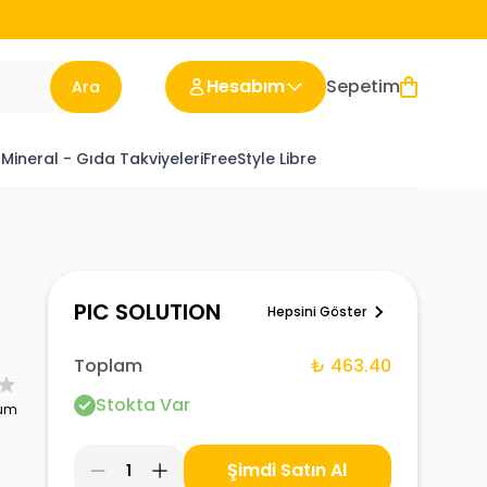
Hesabım
Sepetim
Ara
 Mineral - Gıda Takviyeleri
FreeStyle Libre
PIC SOLUTION
Hepsini Göster
Toplam
₺ 463.40
Stokta Var
rum
Şimdi Satın Al
1