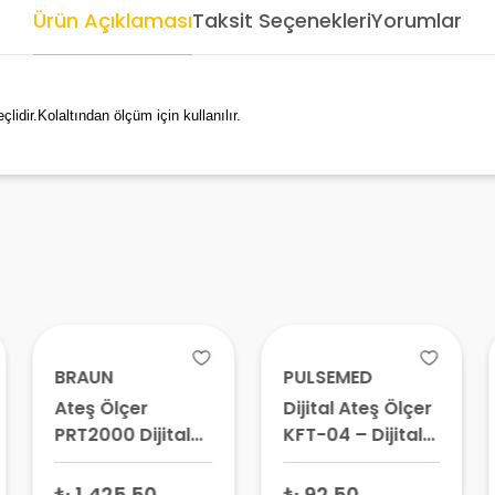
Ürün Açıklaması
Taksit Seçenekleri
Yorumlar
lidir.Kolaltından ölçüm için kullanılır.
BRAUN
PULSEMED
Ateş Ölçer
Dijital Ateş Ölçer
PRT2000 Dijital
KFT-04 – Dijital
Termometre
Termometre,
Vücut Isısı Ölçer,
₺ 1,425.50
₺ 92.50