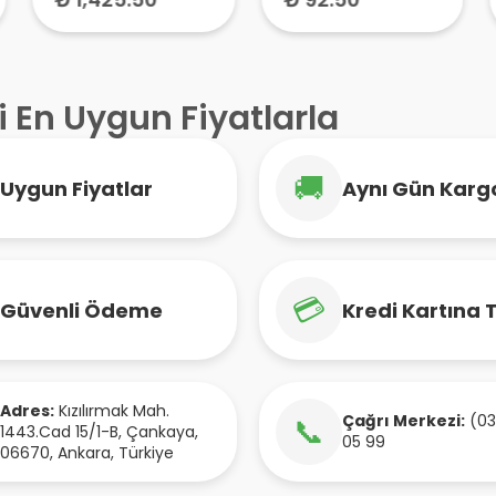
Bebek Ateş Ölçer
i En Uygun Fiyatlarla
🚚
Uygun Fiyatlar
Aynı Gün Karg
💳
Güvenli Ödeme
Kredi Kartına 
Adres:
Kızılırmak Mah.
Çağrı Merkezi:
(03
📞
1443.Cad 15/1-B
,
Çankaya
,
05 99
06670
,
Ankara
,
Türkiye