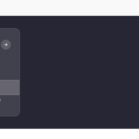
Abone Ol
l