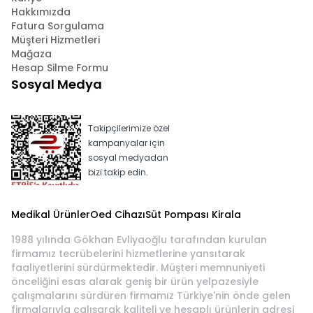
Hakkımızda
Fatura Sorgulama
Müşteri Hizmetleri
Mağaza
Hesap Silme Formu
Sosyal Medya
Takipçilerimize özel
kampanyalar için
sosyal medyadan
bizi takip edin.
Medikal Ürünler
Oed Cihazı
Süt Pompası Kirala
1988 yılında Gökhan Evliyaoğlu tarafından kurulan
firmamız tecrübelerini hizmetlerine yansıtarak
faaliyetlerini sürdürmektedir. Müşteri memnuniyeti
önceliğini esas alarak geniş bir ürün yelpazesiyle
çalışmalarını sürdüren firmamız Türkiye'nin önde gelen
firmalarıyla çalışarak kaliteli ve hesaplı ürünlerin adresi