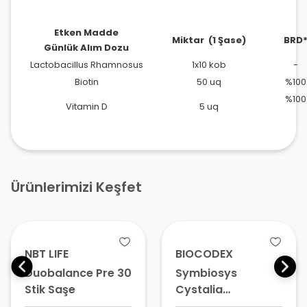
Etken Madde
Miktar (1 Şase)
BRD
Günlük Alım Dozu
Lactobacillus Rhamnosus
1x10 kob
-
Biotin
50 uq
%100
%100
Vitamin D
5 uq
Ürünlerimizi Keşfet
NBT LIFE
BIOCODEX
Duobalance Pre 30
Symbiosys
Stik Saşe
Cystalia
Probiyotik 30 Saşe