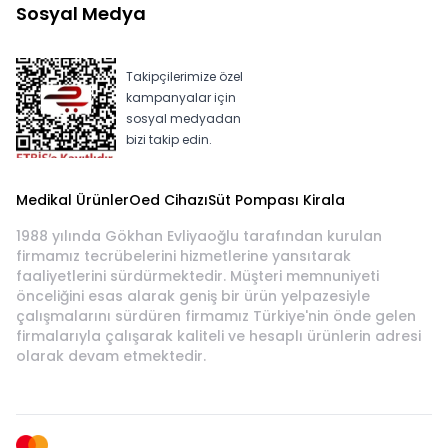
Sosyal Medya
Takipçilerimize özel
kampanyalar için
sosyal medyadan
bizi takip edin.
Medikal Ürünler
Oed Cihazı
Süt Pompası Kirala
1988 yılında Gökhan Evliyaoğlu tarafından kurulan
firmamız tecrübelerini hizmetlerine yansıtarak
faaliyetlerini sürdürmektedir. Müşteri memnuniyeti
önceliğini esas alarak geniş bir ürün yelpazesiyle
çalışmalarını sürdüren firmamız Türkiye'nin önde gelen
firmalarıyla çalışarak kaliteli ve hesaplı ürünlerin adresi
olarak devam etmektedir.