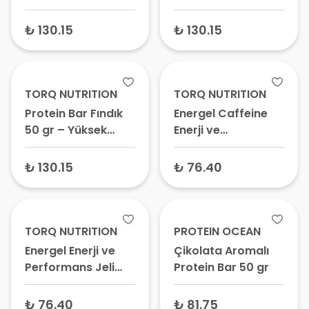
₺ 130.15
₺ 130.15
TORQ NUTRITION
TORQ NUTRITION
Protein Bar Fındık
Energel Caffeine
50 gr – Yüksek
Enerji ve
Proteinli Bar,
Performans Jeli
Şekersiz
Kahve 40 gr
₺ 130.15
₺ 76.40
Atıştırmalık, Sporcu
Barı
TORQ NUTRITION
PROTEIN OCEAN
Energel Enerji ve
Çikolata Aromalı
Performans Jeli
Protein Bar 50 gr
Şeftali 40 gr
₺ 76.40
₺ 81.75