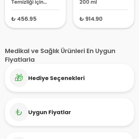
Temizliği için
200 ml
Fizyolojik Serum 5
ml x 20 Flakon –
₺ 456.95
₺ 914.90
Bebek Burun ve
Göz Damlası,
Serum Fizyolojik,
İzotonik Tuzlu Su
Medikal ve Sağlık Ürünleri En Uygun
Fiyatlarla
🎁
Hediye Seçenekleri
₺
Uygun Fiyatlar