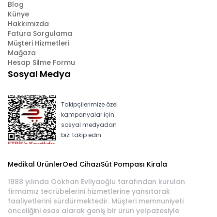
Blog
Künye
Hakkımızda
Fatura Sorgulama
Müşteri Hizmetleri
Mağaza
Hesap Silme Formu
Sosyal Medya
Takipçilerimize özel
kampanyalar için
sosyal medyadan
bizi takip edin.
Medikal Ürünler
Oed Cihazı
Süt Pompası Kirala
1988 yılında Gökhan Evliyaoğlu tarafından kurulan
firmamız tecrübelerini hizmetlerine yansıtarak
faaliyetlerini sürdürmektedir. Müşteri memnuniyeti
önceliğini esas alarak geniş bir ürün yelpazesiyle