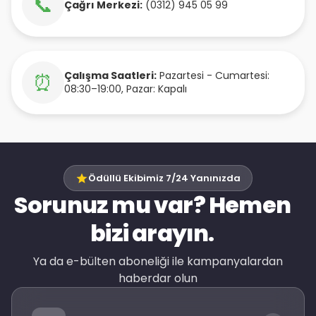
📞
Çağrı Merkezi:
(0312) 945 05 99
Çalışma Saatleri:
Pazartesi - Cumartesi:
⏰
08:30–19:00, Pazar: Kapalı
Ödüllü Ekibimiz 7/24 Yanınızda
Sorunuz mu var? Hemen
bizi arayın.
Ya da e-bülten aboneliği ile kampanyalardan
haberdar olun