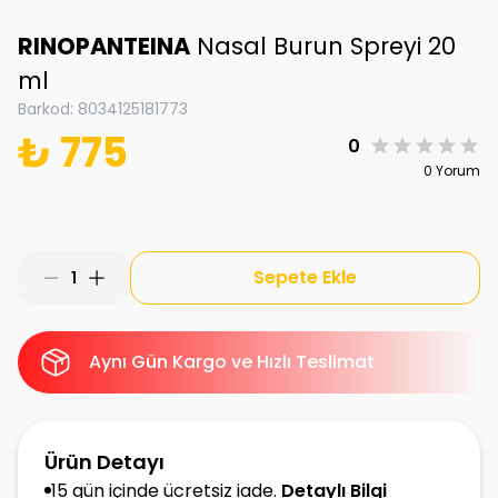
RINOPANTEINA
Nasal Burun Spreyi 20
ml
Barkod
:
8034125181773
₺ 775
0
0 Yorum
Sepete Ekle
1
Aynı Gün Kargo ve Hızlı Teslimat
Ürün Detayı
15 gün içinde ücretsiz iade.
Detaylı Bilgi