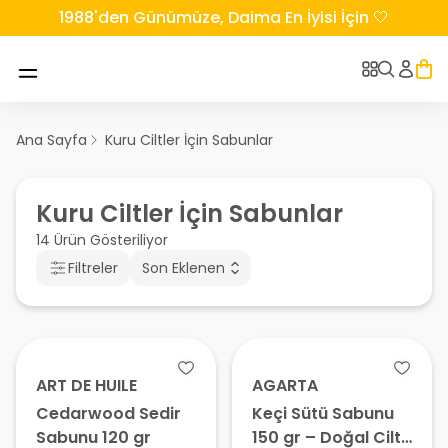
1988'den Günümüze, Daima En İyisi İçin 🤍
Ana Sayfa
Kuru Ciltler İçin Sabunlar
Kuru Ciltler İçin Sabunlar
14 Ürün Gösteriliyor
Filtreler
Son Eklenen
ART DE HUILE
AGARTA
Cedarwood Sedir
Keçi Sütü Sabunu
Sabunu 120 gr
150 gr – Doğal Cilt