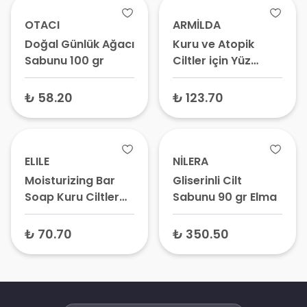
OTACI
ARMİLDA
Doğal Günlük Ağacı
Kuru ve Atopik
Sabunu 100 gr
Ciltler için Yüz
Temizleyici Sabun
75 gr
₺ 58.20
₺ 123.70
ELILE
NİLERA
Moisturizing Bar
Gliserinli Cilt
Soap Kuru Ciltler
Sabunu 90 gr Elma
için Nemlendirici
Sabun 100 gr
₺ 70.70
₺ 350.50