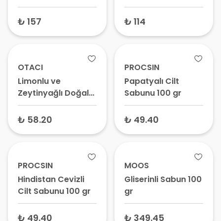
Bakım Sabunu,
Nemlendirici Kalıp
₺ 157
₺ 114
Sabun
OTACI
PROCSIN
Limonlu ve
Papatyalı Cilt
Zeytinyağlı Doğal
Sabunu 100 gr
Sabun 100 gr
₺ 58.20
₺ 49.40
PROCSIN
MOOS
Hindistan Cevizli
Gliserinli Sabun 100
Cilt Sabunu 100 gr
gr
₺ 49.40
₺ 349.45