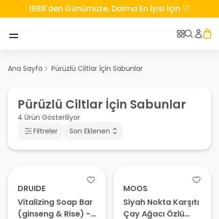
1988'den Günümüze, Daima En İyisi İçin 🤍
Ana Sayfa
Pürüzlü Ciltlar İçin Sabunlar
Pürüzlü Ciltlar İçin Sabunlar
4 Ürün Gösteriliyor
Filtreler
Son Eklenen
DRUIDE
MOOS
Vitalizing Soap Bar
Siyah Nokta Karşıtı
(ginseng & Rise) -
Çay Ağacı Özlü