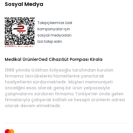
Sosyal Medya
Takipçilerimize özel
kampanyalar için
sosyal medyadan
bizi takip edin.
Medikal Ürünler
Oed Cihazı
Süt Pompası Kirala
1988 yılında Gökhan Evliyaoğlu tarafından kurulan
firmamız tecrübelerini hizmetlerine yansıtarak
faaliyetlerini sürdürmektedir. Müşteri memnuniyeti
önceliğini esas alarak geniş bir ürün yelpazesiyle
çalışmalarını sürdüren firmamız Türkiye'nin önde gelen
firmalarıyla çalışarak kaliteli ve hesaplı ürünlerin adresi
olarak devam etmektedir.