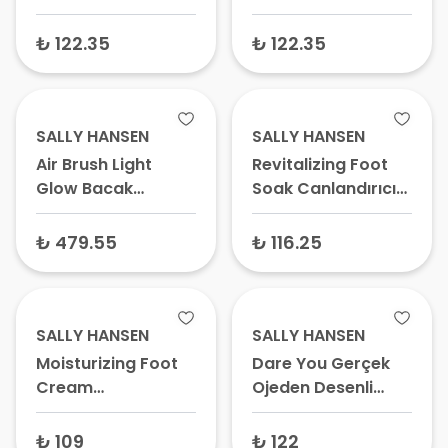
Yapılan Desenli Oje
Bantları 4408-95 16
Band Pink A Dot
Adet
₺ 122.35
₺ 122.35
SALLY HANSEN
SALLY HANSEN
Air Brush Light
Revitalizing Foot
Glow Bacak
Soak Canlandırıcı
Makyajı Kapatıcı
Pedikür Suyu 177 ml
Sprey Açık Ten 75
₺ 479.55
₺ 116.25
ml
SALLY HANSEN
SALLY HANSEN
Moisturizing Foot
Dare You Gerçek
Cream
Ojeden Desenli
Nemlendirici Ayak
Tırnak Bantları
Bakım Kremi 113 gr
₺ 109
₺ 122