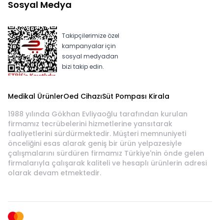
Sosyal Medya
Takipçilerimize özel
kampanyalar için
sosyal medyadan
bizi takip edin.
Medikal Ürünler
Oed Cihazı
Süt Pompası Kirala
1988 yılında Gökhan Evliyaoğlu tarafından kurulan
firmamız tecrübelerini hizmetlerine yansıtarak
faaliyetlerini sürdürmektedir. Müşteri memnuniyeti
önceliğini esas alarak geniş bir ürün yelpazesiyle
çalışmalarını sürdüren firmamız Türkiye'nin önde gelen
firmalarıyla çalışarak kaliteli ve hesaplı ürünlerin adresi
olarak devam etmektedir.