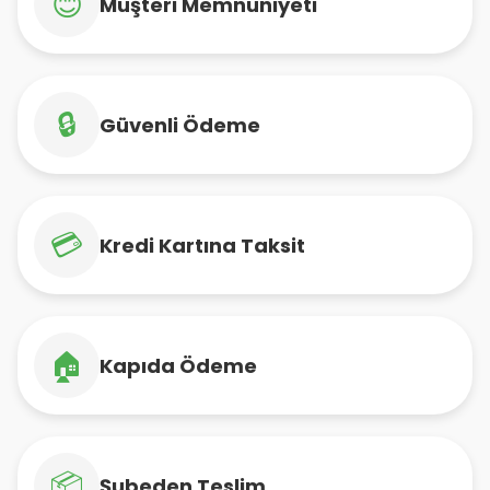
😊
Müşteri Memnuniyeti
🔒
Güvenli Ödeme
💳
Kredi Kartına Taksit
🏠
Kapıda Ödeme
📦
Şubeden Teslim