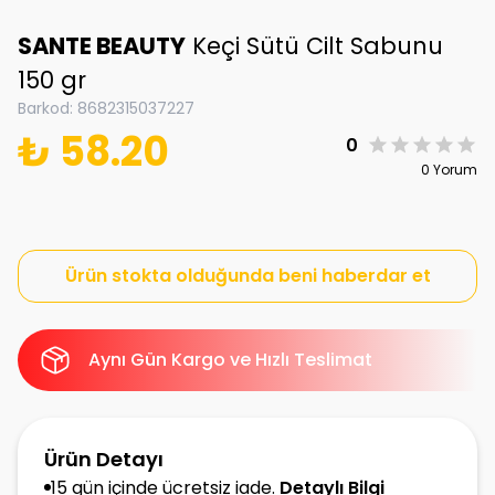
SANTE BEAUTY
Keçi Sütü Cilt Sabunu
150 gr
Barkod
:
8682315037227
₺ 58.20
0
0 Yorum
Ürün stokta olduğunda beni haberdar et
Aynı Gün Kargo ve Hızlı Teslimat
Ürün Detayı
15 gün içinde ücretsiz iade.
Detaylı Bilgi