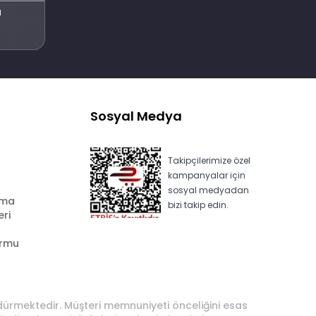
l
Sosyal Medya
Takipçilerimize özel
kampanyalar için
sosyal medyadan
ama
bizi takip edin.
eri
ormu
rdürmektedir. Müşteri memnuniyeti önceliğini esas