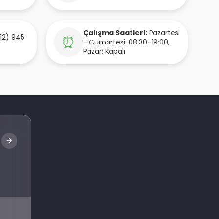
Çalışma Saatleri:
Pazartesi
12) 945
⏰
- Cumartesi: 08:30–19:00,
Pazar: Kapalı
Abone Ol