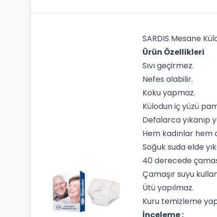
SARDIS Mesane Kül
Ürün Özellikleri
Sıvı geçirmez.
Nefes alabilir.
Koku yapmaz.
Külodun iç yüzü pamu
Defalarca yıkanıp y
Hem kadınlar hem de
Soğuk suda elde yıka
40 derecede çamaşır
Çamaşır suyu kullan
Ütü yapılmaz.
Kuru temizleme yap
İnceleme :