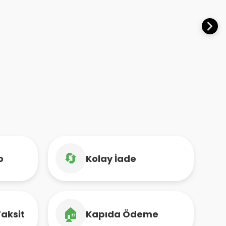
🔄
o
Kolay İade
🏠
Taksit
Kapıda Ödeme