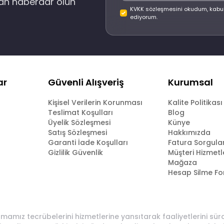
dan haberdar olun
KVKK sözleşmesini okudum, kabu
ediyorum.
ar
Güvenli Alışveriş
Kurumsal
Kişisel Verilerin Korunması
Kalite Politikası
Teslimat Koşulları
Blog
Üyelik Sözleşmesi
Künye
Satış Sözleşmesi
Hakkımızda
Garanti İade Koşulları
Fatura Sorgul
Gizlilik Güvenlik
Müşteri Hizmetl
Mağaza
Hesap Silme F
rmamız tecrübelerini hizmetlerine yansıtarak faaliyetlerini sü