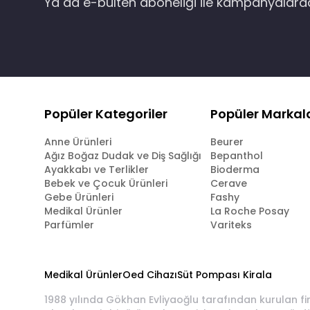
Ya da e-bülten aboneliği ile kampanyalar
Popüler Kategoriler
Popüler Markal
Anne Ürünleri
Beurer
Ağız Boğaz Dudak ve Diş Sağlığı
Bepanthol
Ayakkabı ve Terlikler
Bioderma
Bebek ve Çocuk Ürünleri
Cerave
Gebe Ürünleri
Fashy
Medikal Ürünler
La Roche Posay
Parfümler
Variteks
Medikal Ürünler
Oed Cihazı
Süt Pompası Kirala
1988 yılında Gökhan Evliyaoğlu tarafından kurulan fi