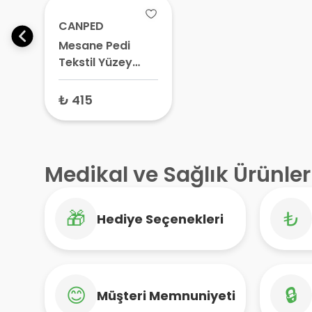
CANPED
Mesane Pedi
Tekstil Yüzey
Yoğun Large 20
Adet
₺ 415
Medikal ve Sağlık Ürünler
🎁
₺
Hediye Seçenekleri
😊
🔒
Müşteri Memnuniyeti