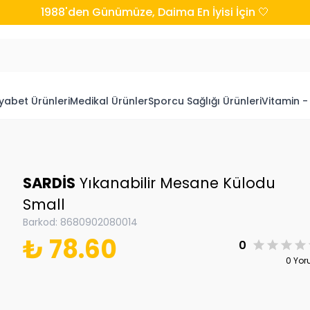
1988'den Günümüze, Daima En İyisi İçin 🤍
yabet Ürünleri
Medikal Ürünler
Sporcu Sağlığı Ürünleri
Vitamin -
SARDİS
Yıkanabilir Mesane Külodu
Small
Barkod
:
8680902080014
₺ 78.60
0
0 Yo