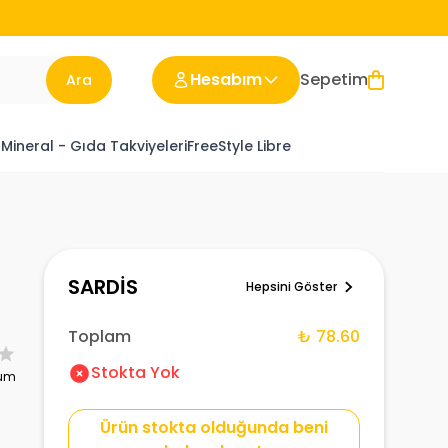
Hesabım
Sepetim
Ara
 Mineral - Gıda Takviyeleri
FreeStyle Libre
SARDİS
Hepsini Göster
Toplam
₺ 78.60
Stokta Yok
rum
Ürün stokta olduğunda beni