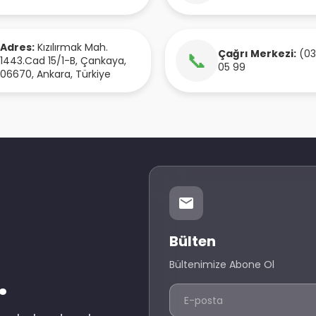
Adres:
Kızılırmak Mah.
Çağrı Merkezi:
(03
📞
1443.Cad 15/1-B
,
Çankaya
,
05 99
06670
,
Ankara
,
Türkiye
Bülten
Bültenimize Abone Ol
.