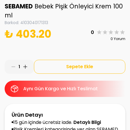
SEBAMED
Bebek Pişik Önleyici Krem 100
ml
Barkod
:
4103040171313
₺ 403.20
0
0 Yorum
Sepete Ekle
1
Aynı Gün Kargo ve Hızlı Teslimat
Ürün Detayı
15 gün içinde ücretsiz iade.
Detaylı Bilgi
Pişik Kremleri kategorisinde yer alan SEBAMED