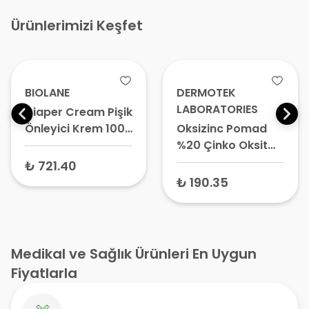
Ürünlerimizi Keşfet
DERMOTEK
ARTUE
LABORATORIES
Nappy Rash Oil Mix
Oksizinc Pomad
Bebek Pişik
%20 Çinko Oksit
Önleyici Bakım
40 gr
Yağı 20 ml
₺ 1,103
₺ 190.35
Medikal ve Sağlık Ürünleri En Uygun
Fiyatlarla