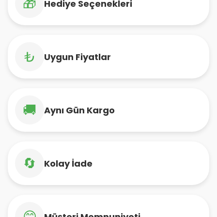
🎁
Hediye Seçenekleri
₺
Uygun Fiyatlar
🚚
Aynı Gün Kargo
🔄
Kolay İade
😊
Müşteri Memnuniyeti