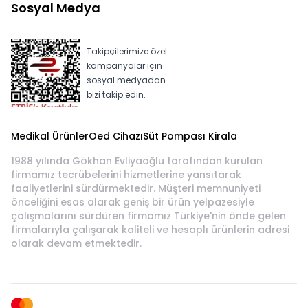
Sosyal Medya
Takipçilerimize özel
kampanyalar için
sosyal medyadan
bizi takip edin.
Medikal Ürünler
Oed Cihazı
Süt Pompası Kirala
1988 yılında Gökhan Evliyaoğlu tarafından kurulan
firmamız tecrübelerini hizmetlerine yansıtarak
faaliyetlerini sürdürmektedir. Müşteri memnuniyeti
önceliğini esas alarak geniş bir ürün yelpazesiyle
çalışmalarını sürdüren firmamız Türkiye'nin önde gelen
firmalarıyla çalışarak kaliteli ve hesaplı ürünlerin adresi
olarak devam etmektedir.