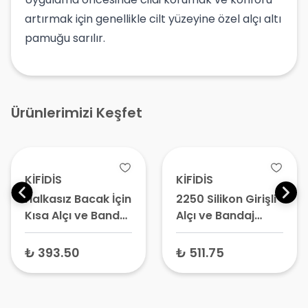
artırmak için genellikle cilt yüzeyine özel alçı altı
pamuğu sarılır.
Ürünlerimizi Keşfet
KİFİDİS
KİFİDİS
Halkasız Bacak İçin
2250 Silikon Girişli
Kısa Alçı ve Bandaj
Alçı ve Bandaj
Koruyucu FS-2103
Koruyucu (Kol için
– Alçı Duş
Kısa) – Su
₺ 393.50
₺ 511.75
Koruyucu, Su
Geçirmez Alçı Kılıfı,
Geçirmez Banyo
Duş Bonesi
Kılıfı