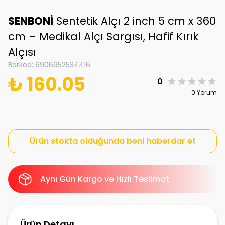
SENBONİ
Sentetik Alçı 2 inch 5 cm x 360
cm – Medikal Alçı Sargısı, Hafif Kırık
Alçısı
Barkod
:
6906952534416
₺ 160.05
0
0 Yorum
Ürün stokta olduğunda beni haberdar et
Aynı Gün Kargo ve Hızlı Teslimat
Ürün Detayı