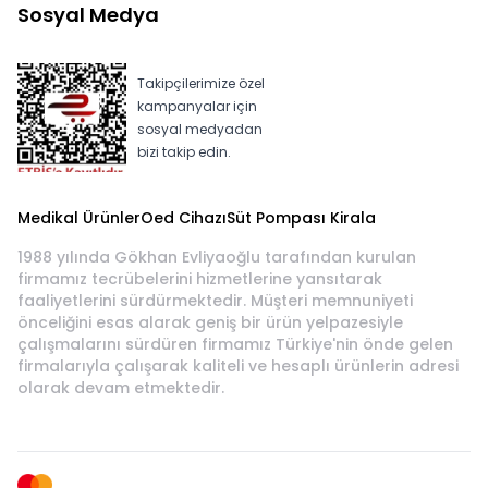
Sosyal Medya
Takipçilerimize özel
kampanyalar için
sosyal medyadan
bizi takip edin.
Medikal Ürünler
Oed Cihazı
Süt Pompası Kirala
1988 yılında Gökhan Evliyaoğlu tarafından kurulan
firmamız tecrübelerini hizmetlerine yansıtarak
faaliyetlerini sürdürmektedir. Müşteri memnuniyeti
önceliğini esas alarak geniş bir ürün yelpazesiyle
çalışmalarını sürdüren firmamız Türkiye'nin önde gelen
firmalarıyla çalışarak kaliteli ve hesaplı ürünlerin adresi
olarak devam etmektedir.