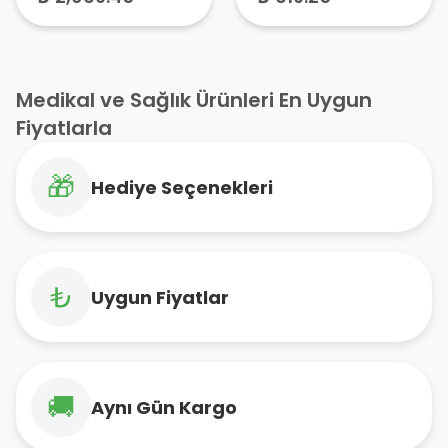
Ciltler İçin Güneş
Güneş Koruyucu,
Kremi
Güneş Koruyucu
Yüz Kremi
Medikal ve Sağlık Ürünleri En Uygun
Fiyatlarla
🎁
Hediye Seçenekleri
₺
Uygun Fiyatlar
🚚
Aynı Gün Kargo