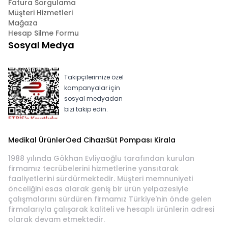
Fatura Sorgulama
Müşteri Hizmetleri
Mağaza
Hesap Silme Formu
Sosyal Medya
Takipçilerimize özel
kampanyalar için
sosyal medyadan
bizi takip edin.
Medikal Ürünler
Oed Cihazı
Süt Pompası Kirala
1988 yılında Gökhan Evliyaoğlu tarafından kurulan
firmamız tecrübelerini hizmetlerine yansıtarak
faaliyetlerini sürdürmektedir. Müşteri memnuniyeti
önceliğini esas alarak geniş bir ürün yelpazesiyle
çalışmalarını sürdüren firmamız Türkiye'nin önde gelen
firmalarıyla çalışarak kaliteli ve hesaplı ürünlerin adresi
olarak devam etmektedir.