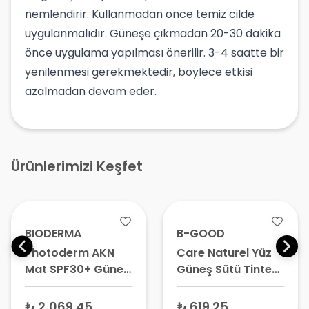
nemlendirir. Kullanmadan önce temiz cilde
uygulanmalıdır. Güneşe çıkmadan 20-30 dakika
önce uygulama yapılması önerilir. 3-4 saatte bir
yenilenmesi gerekmektedir, böylece etkisi
azalmadan devam eder.
Ürünlerimizi Keşfet
BIODERMA
B-GOOD
Photoderm AKN
Care Naturel Yüz
Mat SPF30+ Güneş
Güneş Sütü Tinted
Koruyucu Krem
Sun Fluid SPF50+
150 ml – Yağlı
50 ml – Renkli
₺ 2,069.45
₺ 619.25