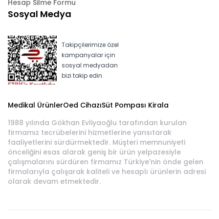
Hesap Silme Formu
Sosyal Medya
Takipçilerimize özel
kampanyalar için
sosyal medyadan
bizi takip edin.
Medikal Ürünler
Oed Cihazı
Süt Pompası Kirala
1988 yılında Gökhan Evliyaoğlu tarafından kurulan
firmamız tecrübelerini hizmetlerine yansıtarak
faaliyetlerini sürdürmektedir. Müşteri memnuniyeti
önceliğini esas alarak geniş bir ürün yelpazesiyle
çalışmalarını sürdüren firmamız Türkiye'nin önde gelen
firmalarıyla çalışarak kaliteli ve hesaplı ürünlerin adresi
olarak devam etmektedir.