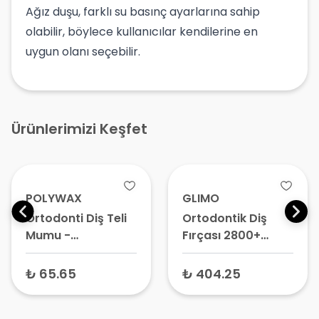
Ağız duşu, farklı su basınç ayarlarına sahip
olabilir, böylece kullanıcılar kendilerine en
uygun olanı seçebilir.
Ürünlerimizi Keşfet
POLYWAX
GLIMO
Ortodonti Diş Teli
Ortodontik Diş
Mumu -
Fırçası 2800+
Ortodontik Wax
Medium – Diş Teli
Paket
Fırçası, Braket
₺ 65.65
₺ 404.25
Temizleme Fırçası