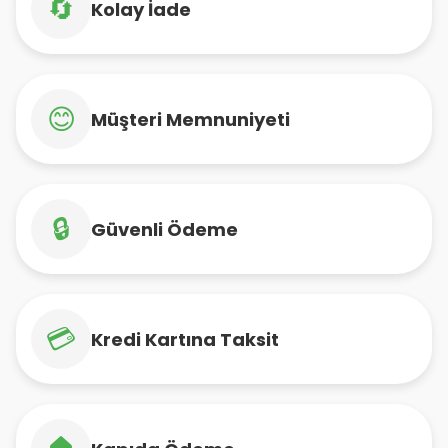
🔄
Kolay İade
😊
Müşteri Memnuniyeti
🔒
Güvenli Ödeme
💳
Kredi Kartına Taksit