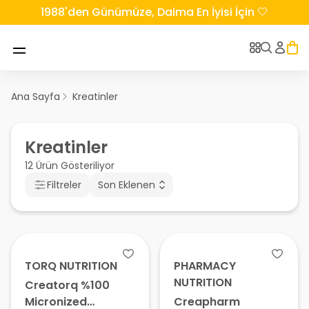
1988'den Günümüze, Daima En İyisi İçin 🤍
Ana Sayfa
Kreatinler
Kreatinler
12 Ürün Gösteriliyor
Filtreler
Son Eklenen
TORQ NUTRITION
PHARMACY
NUTRITION
Creatorq %100
Micronized
Creapharm