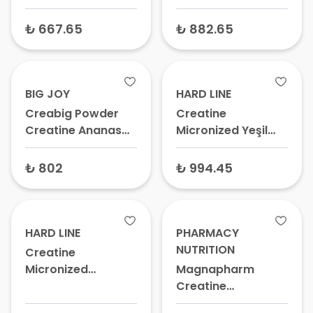
Creatine Powder
Aromasız 300 gr
₺ 667.65
₺ 882.65
BIG JOY
HARD LINE
Creabig Powder
Creatine
Creatine Ananas
Micronized Yeşil
420 gr
Elma 324 gr
₺ 802
₺ 994.45
HARD LINE
PHARMACY
NUTRITION
Creatine
Micronized
Magnapharm
Aromasız 120 gr
Creatine
Magnapower 150