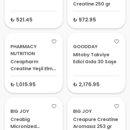
Creatine
Creatine 250 gr
Monohydrate
Orman Meyveli 150
₺ 521.45
₺ 972.95
gr
PHARMACY
GOODDAY
NUTRITION
Mitoby Takviye
Creapharm
Edici Gıda 30 Saşe
Creatine Yeşil Elma
300 gr
₺ 1,015.95
₺ 2,176.95
BIG JOY
BIG JOY
Creabig
Creapure Creatine
Micronized
Aromasız 253 gr