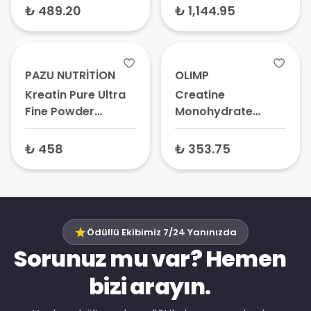
gr
₺ 489.20
₺ 1,144.95
PAZU NUTRİTİON
OLIMP
Kreatin Pure Ultra
Creatine
Fine Powder
Monohydrate
Sporcu Besini
Powder Super
Takviye Edici Gıda
Micronized Protein
₺ 458
₺ 353.75
250 gr
Tozu 250 gr
Ödüllü Ekibimiz 7/24 Yanınızda
Sorunuz mu var? Hemen
bizi arayın.