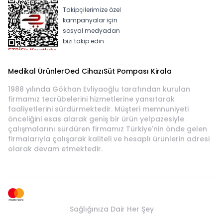
Takipçilerimize özel
kampanyalar için
sosyal medyadan
bizi takip edin.
Medikal Ürünler
Oed Cihazı
Süt Pompası Kirala
1988 yılında Gökhan Evliyaoğlu tarafından kurulan
firmamız tecrübelerini hizmetlerine yansıtarak
faaliyetlerini sürdürmektedir. Müşteri memnuniyeti
önceliğini esas alarak geniş bir ürün yelpazesiyle
çalışmalarını sürdüren firmamız Türkiye'nin önde gelen
firmalarıyla çalışarak kaliteli ve hesaplı ürünlerin adresi
olarak devam etmektedir.
Sağlığınıza Dair Her Şey