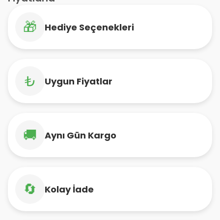
🎁
Hediye Seçenekleri
₺
Uygun Fiyatlar
🚚
Aynı Gün Kargo
🔄
Kolay İade