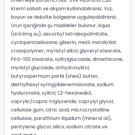
önlemeye yardımcı olur. SVR Hydracid C20
Krem'i sabah ve akşam kullanabilirsiniz. Yüz,
boyun ve dekolte bölgesine uygulayabilirsiniz.
Ürün içeriğinde şu maddeler bulunur: Aqua
(arıtılmış su), ascorbyl tetraisopalmitate,
cyclopentasiloxane, gliserin, metil metakrilat
crosspolymer, myristyl alkol, glyceryl stearate,
PEG-100 stearate, xylitylglucoside, dimethicone,
myristyl glucoside, anhydroxylitol,
butyrospermum parkii (shea) butter,
diethylhexyl syringylidenemalonate, sodium
hyaluronate, xylitol, 1,2-hexanediol,
caprylic/capric triglyceride, caprylyl glycol,
cellulose gum, citric acid, microcrystalline
cellulose, paraffinum liquidum (mineral oil),
pentylene glycol, silica, sodium citrate ve