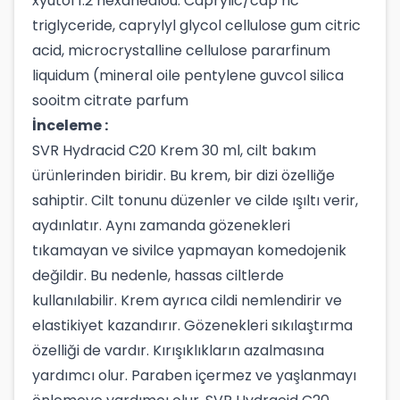
xyutol 1.2 hexanedlou. Caprylic/cap ric
triglyceride, caprylyl glycol cellulose gum citric
acid, microcrystalline cellulose pararfinum
liquidum (mineral oile pentylene guvcol silica
sooitm citrate parfum
İnceleme :
SVR Hydracid C20 Krem 30 ml, cilt bakım
ürünlerinden biridir. Bu krem, bir dizi özelliğe
sahiptir. Cilt tonunu düzenler ve cilde ışıltı verir,
aydınlatır. Aynı zamanda gözenekleri
tıkamayan ve sivilce yapmayan komedojenik
değildir. Bu nedenle, hassas ciltlerde
kullanılabilir. Krem ayrıca cildi nemlendirir ve
elastikiyet kazandırır. Gözenekleri sıkılaştırma
özelliği de vardır. Kırışıklıkların azalmasına
yardımcı olur. Paraben içermez ve yaşlanmayı