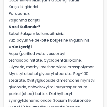
Gözenekleri sıkılaştırma özelliği vardır.
Kırışıklık giderici.
Parabensiz.
Yaşlanma karşıtı.
Nasıl Kullanılır?
Sabah/akşam kullanabilirsiniz.
Yüz, boyun ve dekolte bölgesine uygulayınız.
Ürün İçeriği
Aqua (purified water, ascorbyl
tetraisopalmitate. Cyclopentasiloxane.
Glycerin, methyl methacrylate crosspolymer.
Myristyl alcohol glyceryl stearate. Peg-100
stearate. Xylitylglucoside dimethcone myristyl
glucoside, anhydroxylitol butyrosperimum
parkul (shea) butter. Diethylhexyl
syringylidenemalonate. Sooium hyaluronate