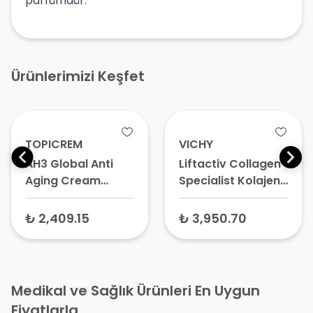
parfümdür.
Ürünlerimizi Keşfet
VICHY
VICHY
Liftactiv Collagen
Neovadiol
Specialist Kolajen
Longevity
Yaşlanma Karşıtı
Revolumizing
Bakım Kremi 50 ml
Cream Yüz Kremi
₺ 3,950.70
₺ 4,113
50 ml – Yeniden
Şekillendiren
Gündüz Kremi
Medikal ve Sağlık Ürünleri En Uygun
Fiyatlarla