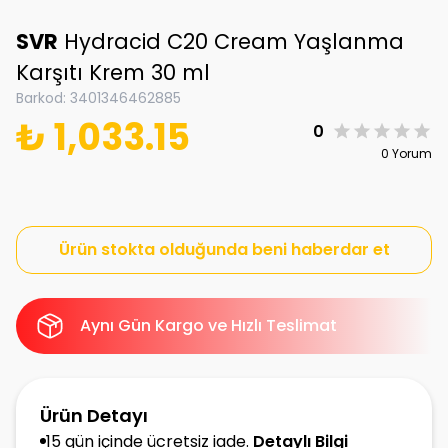
SVR
Hydracid C20 Cream Yaşlanma
Karşıtı Krem 30 ml
Barkod
:
3401346462885
₺ 1,033.15
0
0 Yorum
Ürün stokta olduğunda beni haberdar et
Aynı Gün Kargo ve Hızlı Teslimat
Ürün Detayı
15 gün içinde ücretsiz iade.
Detaylı Bilgi