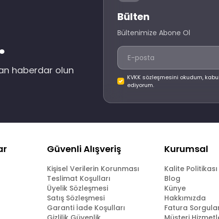
Bülten
Bültenimize Abone Ol
.
dan haberdar olun
KVKK sözleşmesini okudum, kabu
ediyorum.
ar
Güvenli Alışveriş
Kurumsal
Kişisel Verilerin Korunması
Kalite Politikası
Teslimat Koşulları
Blog
Üyelik Sözleşmesi
Künye
Satış Sözleşmesi
Hakkımızda
Garanti İade Koşulları
Fatura Sorgul
Gizlilik Güvenlik
Müşteri Hizmetl