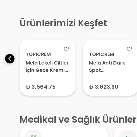
Ürünlerimizi Keşfet
TOPICREM
TOPICREM
i
Mela Lekeli Ciltler
Mela Anti Dark
İçin Gece Kremi
Spot
40 ml
Concentrate
Leke Karşıtı
₺ 3,564.75
₺ 3,623.90
Konsantre Bakım
Kremi 50 gr
Medikal ve Sağlık Ürünler