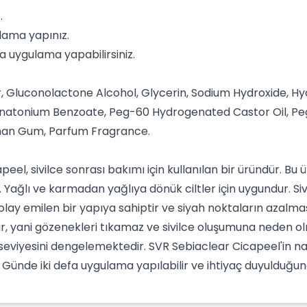
.
lama yapınız.
a uygulama yapabilirsiniz.
, Gluconolactone Alcohol, Glycerin, Sodium Hydroxide, Hydr
enatonium Benzoate, Peg-60 Hydrogenated Castor Oil, Pe
than Gum, Parfum Fragrance.
eel, sivilce sonrası bakımı için kullanılan bir üründür. Bu ü
 Yağlı ve karmadan yağlıya dönük ciltler için uygundur. Si
n kolay emilen bir yapıya sahiptir ve siyah noktaların azal
r, yani gözenekleri tıkamaz ve sivilce oluşumuna neden 
eviyesini dengelemektedir. SVR Sebiaclear Cicapeel'in nas
r. Günde iki defa uygulama yapılabilir ve ihtiyaç duyulduğu