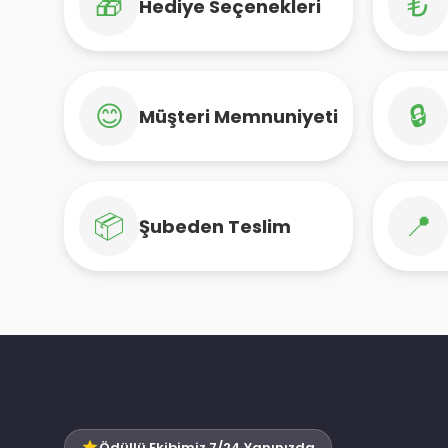
🎁
₺
Hediye Seçenekleri
😊
🔒
Müşteri Memnuniyeti
📦
📍
Şubeden Teslim
Ödüllü Ekibimiz 7/24 Yanınızda