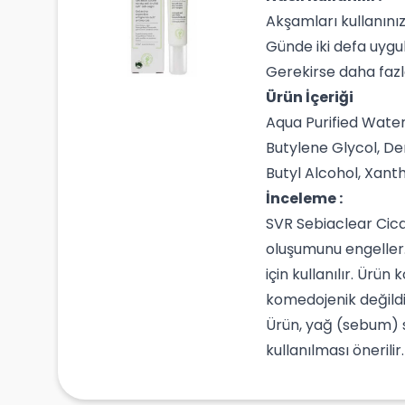
Akşamları kullanınız
Günde iki defa uygu
Gerekirse daha fazl
Ürün İçeriği
Aqua Purified Water
Butylene Glycol, D
Butyl Alcohol, Xan
İnceleme :
SVR Sebiaclear Cicap
oluşumunu engeller.
için kullanılır. Ürü
komedojenik değildi
Ürün, yağ (sebum) s
kullanılması önerili