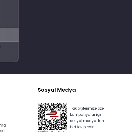
Abone Ol
l
Sosyal Medya
Takipçilerimize özel
kampanyalar için
sosyal medyadan
ama
bizi takip edin.
eri