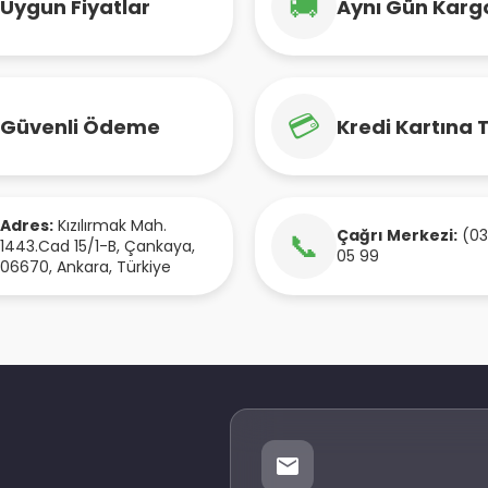
🚚
Uygun Fiyatlar
Aynı Gün Karg
💳
Güvenli Ödeme
Kredi Kartına 
Adres:
Kızılırmak Mah.
Çağrı Merkezi:
(03
📞
1443.Cad 15/1-B
,
Çankaya
,
05 99
06670
,
Ankara
,
Türkiye