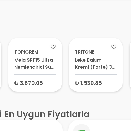
TOPICREM
TRITONE
Mela SPF15 Ultra
Leke Bakım
Nemlendirici Süt
Kremi (Forte) 30
200 ml
gr –
Depigmentasyon
₺ 3,870.05
₺ 1,530.85
ve Cilt Tonu
Eşitleyici Krem
i En Uygun Fiyatlarla