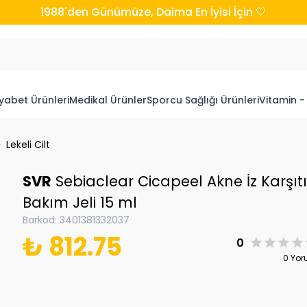
1988'den Günümüze, Daima En İyisi İçin 🤍
yabet Ürünleri
Medikal Ürünler
Sporcu Sağlığı Ürünleri
Vitamin -
Lekeli Cilt
SVR
Sebiaclear Cicapeel Akne İz Karşıt
Bakım Jeli 15 ml
Barkod
:
3401381332037
₺ 812.75
0
0 Yo