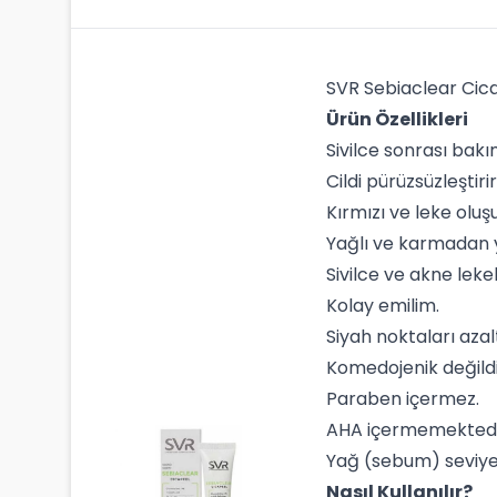
SVR Sebiaclear Cica
Ürün Özellikleri
Sivilce sonrası bakı
Cildi pürüzsüzleştirir
Kırmızı ve leke olu
Yağlı ve karmadan yağ
Sivilce ve akne lekel
Kolay emilim.
Siyah noktaları azalt
Komedojenik değildi
Paraben içermez.
AHA içermemektedi
Yağ (sebum) seviyes
Nasıl Kullanılır?