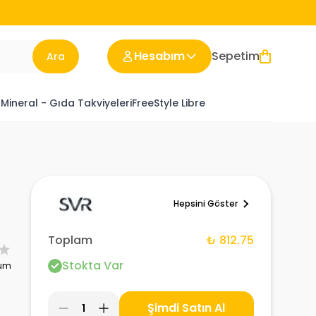
Hesabım
Sepetim
Ara
 Mineral - Gıda Takviyeleri
FreeStyle Libre
ı
Hepsini Göster
Toplam
₺ 812.75
Stokta Var
rum
Şimdi Satın Al
1