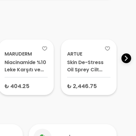
MARUDERM
ARTUE
M
Niacinamide %10
Skin De-Stress
Le
Leke Karşıtı ve
Oil Sprey Cilt
Be
Gözenek
Yatıştırıcı Sprey
Ba
Sıkılaştırıcı Krem
200 ml
ml
₺ 404.25
₺ 2,446.75
₺
200 ml