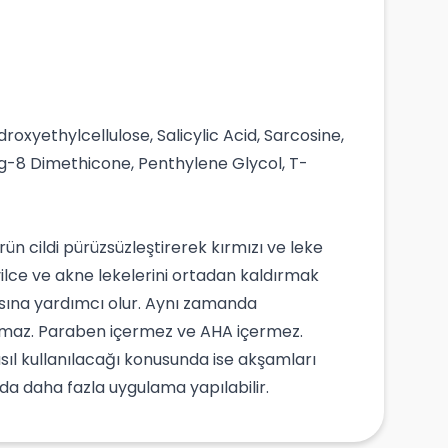
oxyethylcellulose, Salicylic Acid, Sarcosine,
g-8 Dimethicone, Penthylene Glycol, T-
rün cildi pürüzsüzleştirerek kırmızı ve leke
vilce ve akne lekelerini ortadan kaldırmak
masına yardımcı olur. Aynı zamanda
olmaz. Paraben içermez ve AHA içermez.
ıl kullanılacağı konusunda ise akşamları
nda daha fazla uygulama yapılabilir.