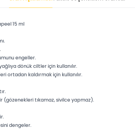
peel 15 ml
mı.
.
şumunu engeller.
lıya dönük ciltler için kullanılır.
eri ortadan kaldırmak için kullanılır.
ır.
r (gözenekleri tıkamaz, sivilce yapmaz).
r.
ini dengeler.