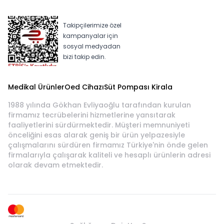
Takipçilerimize özel
kampanyalar için
sosyal medyadan
bizi takip edin.
Medikal Ürünler
Oed Cihazı
Süt Pompası Kirala
1988 yılında Gökhan Evliyaoğlu tarafından kurulan
firmamız tecrübelerini hizmetlerine yansıtarak
faaliyetlerini sürdürmektedir. Müşteri memnuniyeti
önceliğini esas alarak geniş bir ürün yelpazesiyle
çalışmalarını sürdüren firmamız Türkiye'nin önde gelen
firmalarıyla çalışarak kaliteli ve hesaplı ürünlerin adresi
olarak devam etmektedir.