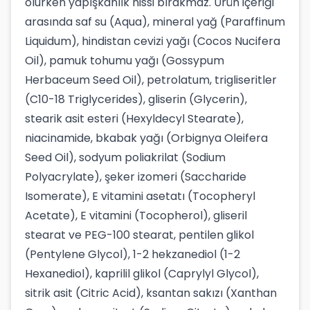
olurken yapışkanlık hissi bırakmaz. Ürün içeriği
arasında saf su (Aqua), mineral yağ (Paraffinum
Liquidum), hindistan cevizi yağı (Cocos Nucifera
Oil), pamuk tohumu yağı (Gossypum
Herbaceum Seed Oil), petrolatum, trigliseritler
(C10-18 Triglycerides), gliserin (Glycerin),
stearik asit esteri (Hexyldecyl Stearate),
niacinamide, bkabak yağı (Orbignya Oleifera
Seed Oil), sodyum poliakrilat (Sodium
Polyacrylate), şeker izomeri (Saccharide
Isomerate), E vitamini asetatı (Tocopheryl
Acetate), E vitamini (Tocopherol), gliseril
stearat ve PEG-100 stearat, pentilen glikol
(Pentylene Glycol), 1-2 hekzanediol (1-2
Hexanediol), kaprilil glikol (Caprylyl Glycol),
sitrik asit (Citric Acid), ksantan sakızı (Xanthan