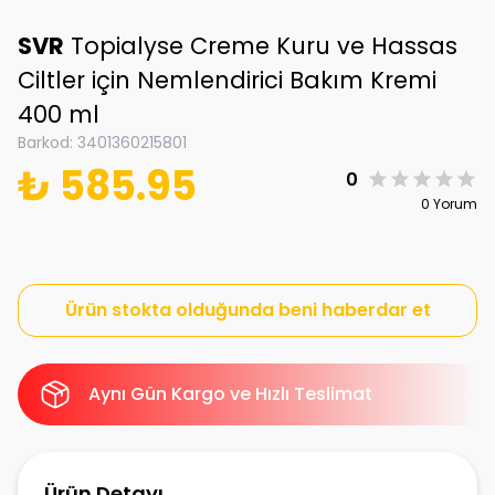
SVR
Topialyse Creme Kuru ve Hassas
Ciltler için Nemlendirici Bakım Kremi
400 ml
Barkod
:
3401360215801
₺ 585.95
0
0 Yorum
Ürün stokta olduğunda beni haberdar et
Aynı Gün Kargo ve Hızlı Teslimat
Ürün Detayı