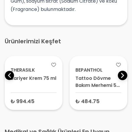
Gum), sodyum sitrat (Sodium Citrate) ve koku
(Fragrance) bulunmaktadır.
Ürünlerimizi Keşfet
THERASILK
BEPANTHOL
Bariyer Krem 75 ml
Tattoo Dövme
Bakım Merhemi 50
gr – Dövme Kremi,
Dövme Sonrası
₺ 994.45
₺ 484.75
Bakım Kremi
Medikal ve Sağlık Ürünleri En Uygun