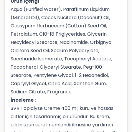
Ürün İçeriği
Aqua (Purified Water), Paraffinum Liquidum
(Mineral Oil), Cocos Nucifera (Coconut) Oil,
Gossypum Herbaceum (Cotton) Seed Oil,
Petrolatum, C10-18 Triglycerides, Glycerin,
Hexyldecyl Stearate, Niacinamide, Orbignya
Oleifera Seed Oil, Sodium Polyacrylate,
Saccharide Isomerate, Tocopheryl Acetate,
Tocopherol, Glyceryl Stearate, Peg-100
Stearate, Pentylene Glycol, 1-2 Hexanediol,
Caprylyl Glycol, Citric Acid, Xanthan Gum,
Sodium Citrate, Fragrance.
İnceleme :
SVR Topialyse Creme 400 ml, kuru ve hassas
ciltler için tasarlanmış bir üründür. Bu krem,
cildin uzun süreli nemlendirilmesine yardımcı